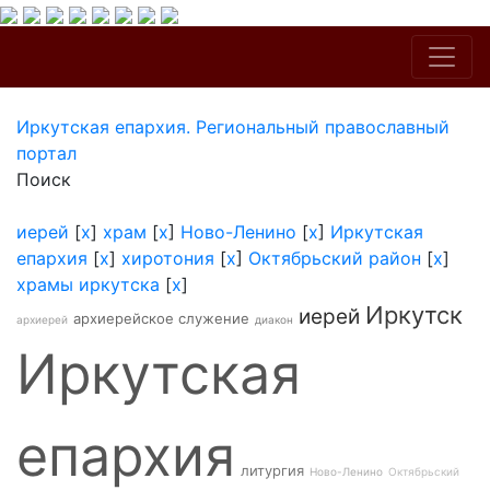
Иркутская епархия. Региональный православный
портал
Поиск
иерей
[
x
]
храм
[
x
]
Ново-Ленино
[
x
]
Иркутская
епархия
[
x
]
хиротония
[
x
]
Октябрьский район
[
x
]
храмы иркутска
[
x
]
Иркутск
иерей
архиерейское служение
архиерей
диакон
Иркутская
епархия
литургия
Ново-Ленино
Октябрьский