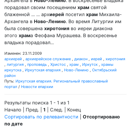
Архангела в
Ново-Ленино
. В воскресенье владыка
порадовал своим посещением
храм
святой
блаженной ... ... арх
иерей
посетил
храм
Михаила-
Архангела в
Ново-Ленино
. Во время Литургии им
была совершена
хиротония
во иереи диакона
этого
храм
а Феофана Мурашева. В воскресенье
владыка порадовал...
Изменен: 23.11.2009
архиерей
,
архиерейское служение
,
диакон
,
иерей
,
хиротония
,
литургия
,
проповедь
,
Христос
,
храм
,
Иркутск
,
храмы
иркутска
,
Иркутская епархия
,
Ново-Ленино
,
Октябрьский
район
Путь:
Иркутская епархия. Региональный православный
портал
/
Новости епархии
Результаты поиска 1 - 1 из 1
Начало | Пред. |
1
| След. | Конец
Сортировать по релевантности
|
Отсортировано
по дате