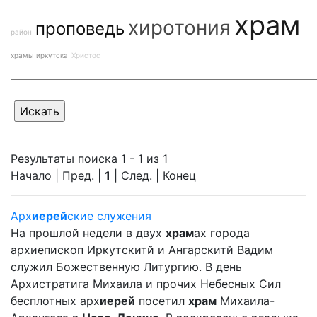
храм
хиротония
проповедь
район
храмы иркутска
Христос
Результаты поиска 1 - 1 из 1
Начало | Пред. |
1
| След. | Конец
Арх
иерей
ские служения
На прошлой недели в двух
храм
ах города
архиепископ Иркутскитй и Ангарскитй Вадим
служил Божественную Литургию. В день
Архистратига Михаила и прочих Небесных Сил
бесплотных арх
иерей
посетил
храм
Михаила-