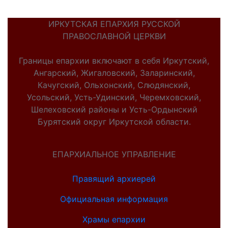
ИРКУТСКАЯ ЕПАРХИЯ РУССКОЙ
ПРАВОСЛАВНОЙ ЦЕРКВИ
Границы епархии включают в себя Иркутский,
Ангарский, Жигаловский, Заларинский,
Качугский, Ольхонский, Слюдянский,
Усольский, Усть-Удинский, Черемховский,
Шелеховский районы и Усть-Ордынский
Бурятский округ Иркутской области.
ЕПАРХИАЛЬНОЕ УПРАВЛЕНИЕ
Правящий архиерей
Официальная информация
Храмы епархии