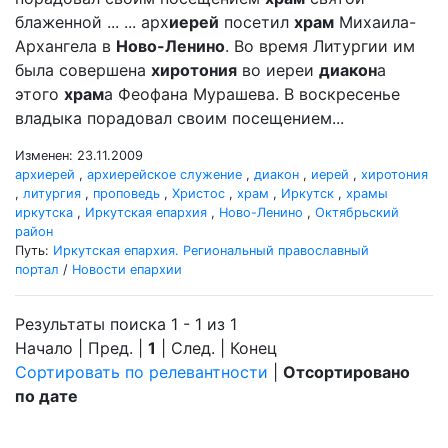
блаженной ... ... арх
иерей
посетил
храм
Михаила-
Архангела в
Ново-Ленино
. Во время Литургии им
была совершена
хиротония
во иереи
диакон
а
этого
храм
а Феофана Мурашева. В воскресенье
владыка порадовал своим посещением...
Изменен: 23.11.2009
архиерей
,
архиерейское служение
,
диакон
,
иерей
,
хиротония
,
литургия
,
проповедь
,
Христос
,
храм
,
Иркутск
,
храмы
иркутска
,
Иркутская епархия
,
Ново-Ленино
,
Октябрьский
район
Путь:
Иркутская епархия. Региональный православный
портал
/
Новости епархии
Результаты поиска 1 - 1 из 1
Начало | Пред. |
1
| След. | Конец
Сортировать по релевантности
|
Отсортировано
по дате