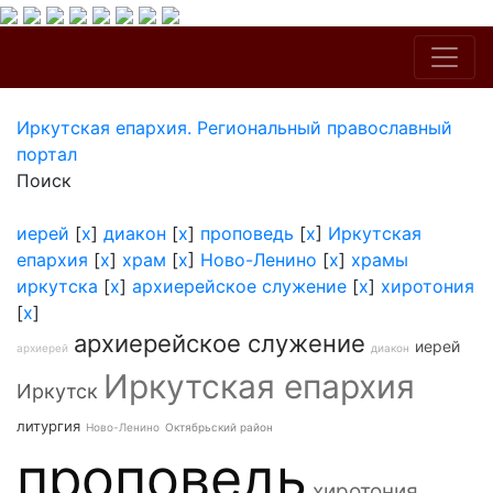
Иркутская епархия. Региональный православный
портал
Поиск
иерей
[
x
]
диакон
[
x
]
проповедь
[
x
]
Иркутская
епархия
[
x
]
храм
[
x
]
Ново-Ленино
[
x
]
храмы
иркутска
[
x
]
архиерейское служение
[
x
]
хиротония
[
x
]
архиерейское служение
иерей
архиерей
диакон
Иркутская епархия
Иркутск
литургия
Ново-Ленино
Октябрьский район
проповедь
хиротония