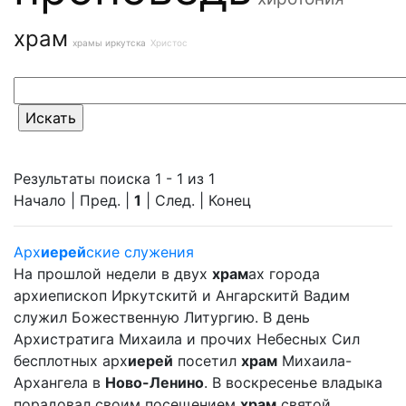
храм
храмы иркутска
Христос
Результаты поиска 1 - 1 из 1
Начало | Пред. |
1
| След. | Конец
Арх
иерей
ские служения
На прошлой недели в двух
храм
ах города
архиепископ Иркутскитй и Ангарскитй Вадим
служил Божественную Литургию. В день
Архистратига Михаила и прочих Небесных Сил
бесплотных арх
иерей
посетил
храм
Михаила-
Архангела в
Ново-Ленино
. В воскресенье владыка
порадовал своим посещением
храм
святой