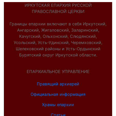
ИРКУТСКАЯ ЕПАРХИЯ РУССКОЙ
ПРАВОСЛАВНОЙ ЦЕРКВИ
Границы епархии включают в себя Иркутский,
Ангарский, Жигаловский, Заларинский,
Качугский, Ольхонский, Слюдянский,
Усольский, Усть-Удинский, Черемховский,
Шелеховский районы и Усть-Ордынский
Бурятский округ Иркутской области.
ЕПАРХИАЛЬНОЕ УПРАВЛЕНИЕ
Правящий архиерей
Официальная информация
Храмы епархии
Статьи