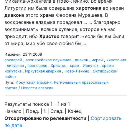
Михаила-Архангела в Ново-Ленино. Во время
Литургии им была совершена
хиротония
во иереи
диакон
а этого
храм
а Феофана Мурашева. В
воскресенье владыка порадовал ... ... благодарно
воспринимать всякое хуление, которое на нас
приходит, ибо
Христос
говорит: «если бы вы были
от мира, мир убо свое любил бы,...
Изменен: 23.11.2009
архиерей
,
архиерейское служение
,
диакон
,
иерей
,
хиротония
,
литургия
,
проповедь
,
Христос
,
храм
,
Иркутск
,
храмы
иркутска
,
Иркутская епархия
,
Ново-Ленино
,
Октябрьский
район
Путь:
Иркутская епархия. Региональный православный
портал
/
Новости епархии
Результаты поиска 1 - 1 из 1
Начало | Пред. |
1
| След. | Конец
Отсортировано по релевантности
|
Сортировать
по дате