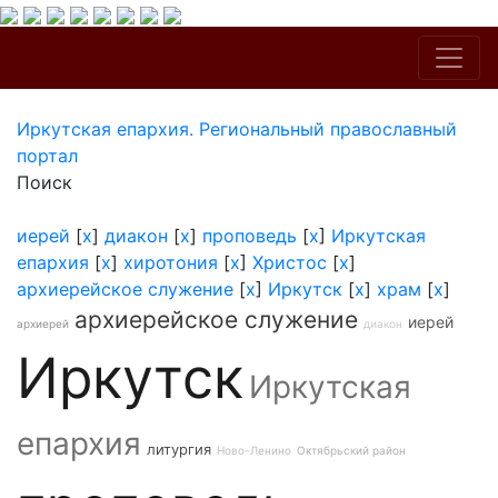
Иркутская епархия. Региональный православный
портал
Поиск
иерей
[
x
]
диакон
[
x
]
проповедь
[
x
]
Иркутская
епархия
[
x
]
хиротония
[
x
]
Христос
[
x
]
архиерейское служение
[
x
]
Иркутск
[
x
]
храм
[
x
]
архиерейское служение
иерей
архиерей
диакон
Иркутск
Иркутская
епархия
литургия
Ново-Ленино
Октябрьский район