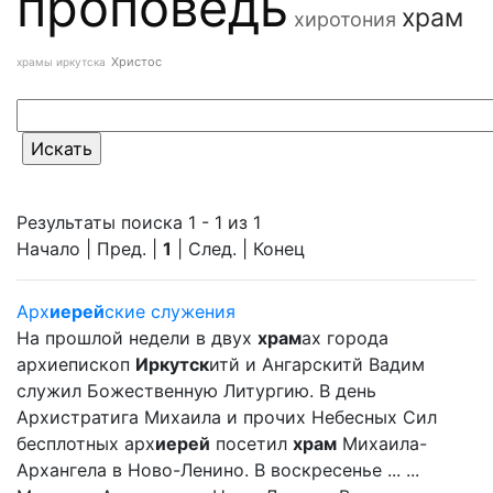
проповедь
храм
хиротония
Христос
храмы иркутска
Результаты поиска 1 - 1 из 1
Начало | Пред. |
1
| След. | Конец
Арх
иерей
ские служения
На прошлой недели в двух
храм
ах города
архиепископ
Иркутск
итй и Ангарскитй Вадим
служил Божественную Литургию. В день
Архистратига Михаила и прочих Небесных Сил
бесплотных арх
иерей
посетил
храм
Михаила-
Архангела в Ново-Ленино. В воскресенье ... ...