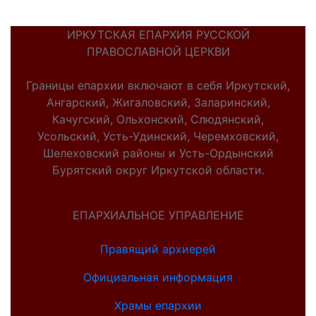
ИРКУТСКАЯ ЕПАРХИЯ РУССКОЙ
ПРАВОСЛАВНОЙ ЦЕРКВИ
Границы епархии включают в себя Иркутский,
Ангарский, Жигаловский, Заларинский,
Качугский, Ольхонский, Слюдянский,
Усольский, Усть-Удинский, Черемховский,
Шелеховский районы и Усть-Ордынский
Бурятский округ Иркутской области.
ЕПАРХИАЛЬНОЕ УПРАВЛЕНИЕ
Правящий архиерей
Официальная информация
Храмы епархии