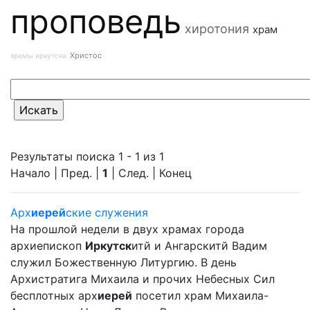
проповедь
хиротония
храм
Христос
храмы иркутска
Результаты поиска 1 - 1 из 1
Начало | Пред. |
1
| След. | Конец
Арх
иерей
ские служения
На прошлой недели в двух храмах города
архиепископ
Иркутск
итй и Ангарскитй Вадим
служил Божественную Литургию. В день
Архистратига Михаила и прочих Небесных Сил
бесплотных арх
иерей
посетил храм Михаила-