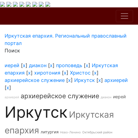
Иркутская епархия. Региональный православный
портал
Поиск
иерей
[
x
]
диакон
[
x
]
проповедь
[
x
]
Иркутская
епархия
[
x
]
хиротония
[
x
]
Христос
[
x
]
архиерейское служение
[
x
]
Иркутск
[
x
]
архиерей
[
x
]
архиерейское служение
иерей
архиерей
диакон
Иркутск
Иркутская
епархия
литургия
Ново-Ленино
Октябрьский район