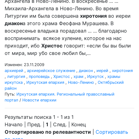
Архангела в Ново-Ленино. В воскресенье ... ...
Михаила-Архангела в Ново-Ленино. Во время
Литургии им была совершена
хиротония
во иереи
диакон
а этого храма Феофана Мурашева. В
воскресенье владыка порадовал ... ... благодарно
воспринимать всякое хуление, которое на нас
приходит, ибо
Христос
говорит: «если бы вы были
от мира, мир убо свое любил бы,...
Изменен: 23.11.2009
архиерей
,
архиерейское служение
,
диакон
,
иерей
,
хиротония
,
литургия
,
проповедь
,
Христос
,
храм
,
Иркутск
,
храмы
иркутска
,
Иркутская епархия
,
Ново-Ленино
,
Октябрьский
район
Путь:
Иркутская епархия. Региональный православный
портал
/
Новости епархии
Результаты поиска 1 - 1 из 1
Начало | Пред. |
1
| След. | Конец
Отсортировано по релевантности
|
Сортировать