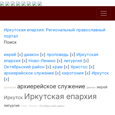
Иркутская епархия. Региональный православный
портал
Поиск
иерей
[
x
]
диакон
[
x
]
проповедь
[
x
]
Иркутская
епархия
[
x
]
Ново-Ленино
[
x
]
литургия
[
x
]
Октябрьский район
[
x
]
храм
[
x
]
Христос
[
x
]
архиерейское служение
[
x
]
хиротония
[
x
]
Иркутск
[
x
]
архиерейское служение
иерей
архиерей
диакон
Иркутская епархия
Иркутск
литургия
Ново-Ленино
Октябрьский район