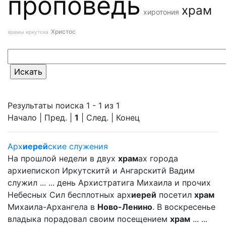
проповедь
храм
хиротония
Христос
храмы иркутска
Результаты поиска 1 - 1 из 1
Начало | Пред. |
1
| След. | Конец
Арх
иерей
ские служения
На прошлой недели в двух
храм
ах города
архиепископ Иркутскитй и Ангарскитй Вадим
служил ... ... день Архистратига Михаила и прочих
Небесных Сил бесплотных арх
иерей
посетил
храм
Михаила-Архангела в
Ново-Ленино
. В воскресенье
владыка порадовал своим посещением
храм
... ...