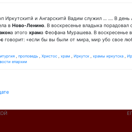
п Иркутскитй и Ангарскитй Вадим служил ... .... В де
ела в
Ново-Ленино
. В воскресенье владыка порадова
акон
а этого
храм
а Феофана Мурашева. В воскресенье вл
ос
говорит: «если бы вы были от мира, мир убо свое люби
итургия
,
проповедь
,
Христос
,
храм
,
Иркутск
,
храмы иркутска
,
Ир
вости епархии
дате
КОЙ
Е