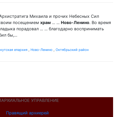
нь Архистратига Михаила и прочих Небесных Сил
л своим посещением
храм
... ...
Ново-Ленино
. Во время
адыка порадовал ... ... благодарно воспринимать
л бы,...
кутская епархия
,
Ново-Ленино
,
Октябрьский район
ПАРХИАЛЬНОЕ УПРАВЛЕНИЕ
Правящий архиерей