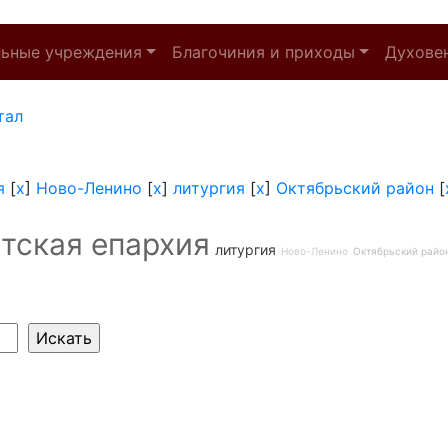
льные учреждения
Благочиния и приходы
Духове
тал
я
[
x
]
Ново-Ленино
[
x
]
литургия
[
x
]
Октябрьский район
[
тская епархия
литургия
Ново-Ленино
Октябрьский райо