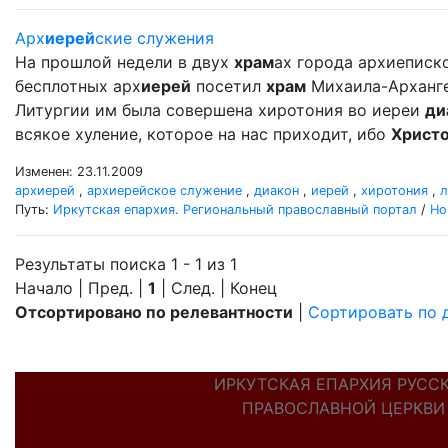
Арх
иерей
ские служения
На прошлой недели в двух
храм
ах города архиеписко
бесплотных арх
иерей
посетил
храм
Михаила-Арханг
Литургии им была совершена хиротония во иереи
ди
всякое хуление, которое на нас приходит, ибо
Христ
Изменен: 23.11.2009
архиерей
,
архиерейское служение
,
диакон
,
иерей
,
хиротония
,
л
Путь:
Иркутская епархия. Региональный православный портал
/
Но
Результаты поиска 1 - 1 из 1
Начало | Пред. |
1
| След. | Конец
Отсортировано по релевантности
|
Сортировать по 
ИРКУТСКАЯ ЕПАРХИЯ РУСС
ПРАВОСЛАВНОЙ ЦЕРКВИ