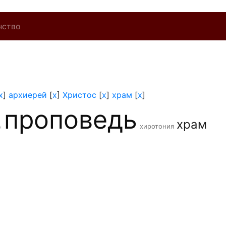
нство
x
]
архиерей
[
x
]
Христос
[
x
]
храм
[
x
]
проповедь
храм
хиротония
н