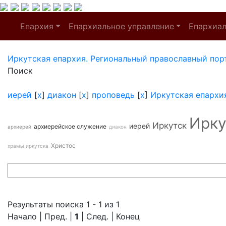
Епархия
Епархиальное управление
Епархиа
Иркутская епархия. Региональный православный пор
Поиск
иерей
[
x
]
диакон
[
x
]
проповедь
[
x
]
Иркутская епархи
Ирку
Иркутск
иерей
архиерейское служение
архиерей
диакон
Христос
храмы иркутска
Результаты поиска 1 - 1 из 1
Начало | Пред. |
1
| След. | Конец