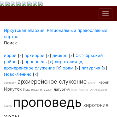
Иркутская епархия. Региональный православный
портал
Поиск
иерей
[
x
]
архиерей
[
x
]
диакон
[
x
]
Октябрьский
район
[
x
]
проповедь
[
x
]
хиротония
[
x
]
архиерейское служение
[
x
]
храм
[
x
]
литургия
[
x
]
Ново-Ленино
[
x
]
архиерейское служение
иерей
архиерей
диакон
Иркутск
литургия
Иркутская епархия
Ново-Ленино
Октябрьский
проповедь
хиротония
район
храм