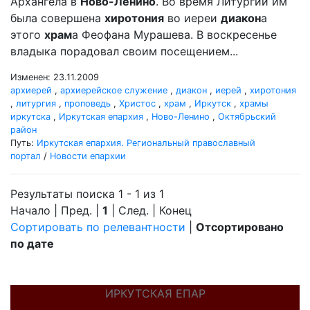
Архангела в
Ново-Ленино
. Во время Литургии им
была совершена
хиротония
во иереи
диакон
а
этого
храм
а Феофана Мурашева. В воскресенье
владыка порадовал своим посещением...
Изменен: 23.11.2009
архиерей
,
архиерейское служение
,
диакон
,
иерей
,
хиротония
,
литургия
,
проповедь
,
Христос
,
храм
,
Иркутск
,
храмы
иркутска
,
Иркутская епархия
,
Ново-Ленино
,
Октябрьский
район
Путь:
Иркутская епархия. Региональный православный
портал
/
Новости епархии
Результаты поиска 1 - 1 из 1
Начало | Пред. |
1
| След. | Конец
Сортировать по релевантности
|
Отсортировано
по дате
ИРКУТСКАЯ ЕПАР