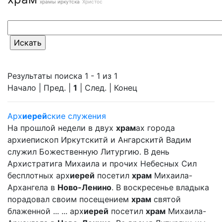
храмы иркутска
Христос
Результаты поиска 1 - 1 из 1
Начало | Пред. |
1
| След. | Конец
Арх
иерей
ские служения
На прошлой недели в двух
храм
ах города
архиепископ Иркутскитй и Ангарскитй Вадим
служил Божественную Литургию. В день
Архистратига Михаила и прочих Небесных Сил
бесплотных арх
иерей
посетил
храм
Михаила-
Архангела в
Ново-Ленино
. В воскресенье владыка
порадовал своим посещением
храм
святой
блаженной ... ... арх
иерей
посетил
храм
Михаила-