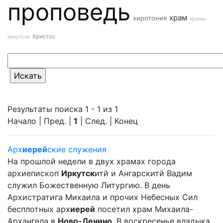
проповедь
храм
хиротония
храмы
Христос
иркутска
Результаты поиска 1 - 1 из 1
Начало | Пред. |
1
| След. | Конец
Арх
иерей
ские служения
На прошлой недели в двух храмах города
архиепископ
Иркутск
итй и Ангарскитй Вадим
служил Божественную Литургию. В день
Архистратига Михаила и прочих Небесных Сил
бесплотных арх
иерей
посетил храм Михаила-
Архангела в
Ново-Ленино
. В воскресенье владыка