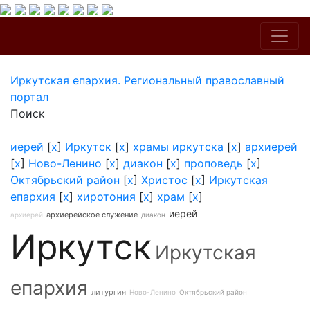
Иркутская епархия. Региональный православный
портал
Поиск
иерей
[
x
]
Иркутск
[
x
]
храмы иркутска
[
x
]
архиерей
[
x
]
Ново-Ленино
[
x
]
диакон
[
x
]
проповедь
[
x
]
Октябрьский район
[
x
]
Христос
[
x
]
Иркутская
епархия
[
x
]
хиротония
[
x
]
храм
[
x
]
иерей
архиерейское служение
архиерей
диакон
Иркутск
Иркутская
епархия
литургия
Ново-Ленино
Октябрьский район