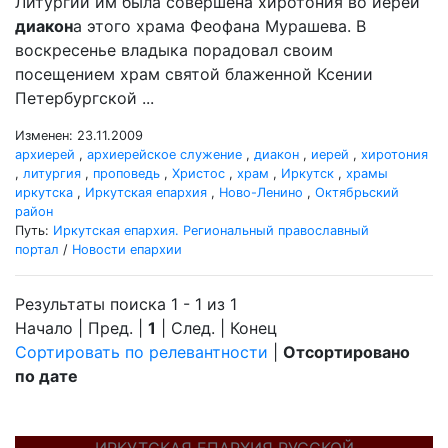
Литургии им была совершена хиротония во иереи
диакон
а этого храма Феофана Мурашева. В
воскресенье владыка порадовал своим
посещением храм святой блаженной Ксении
Петербургской ...
Изменен: 23.11.2009
архиерей
,
архиерейское служение
,
диакон
,
иерей
,
хиротония
,
литургия
,
проповедь
,
Христос
,
храм
,
Иркутск
,
храмы
иркутска
,
Иркутская епархия
,
Ново-Ленино
,
Октябрьский
район
Путь:
Иркутская епархия. Региональный православный
портал
/
Новости епархии
Результаты поиска 1 - 1 из 1
Начало | Пред. |
1
| След. | Конец
Сортировать по релевантности
|
Отсортировано
по дате