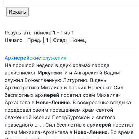
Результаты поиска 1 - 1 из 1
Начало | Пред. |
1
| След. | Конец
Арх
иерей
ские служения
На прошлой недели в двух храмах города
архиепископ
Иркутск
итй и Ангарскитй Вадим
служил Божественную Литургию. В день
Архистратига Михаила и прочих Небесных Сил
бесплотных арх
иерей
посетил храм Михаила-
Архангела в
Ново-Ленино
. В воскресенье владыка
порадовал своим посещением храм святой
блаженной Ксении Петербургской и святого
праведного ... ... Сил бесплотных арх
иерей
посетил
храм Михаила-Архангела в
Ново-Ленино
. Во время