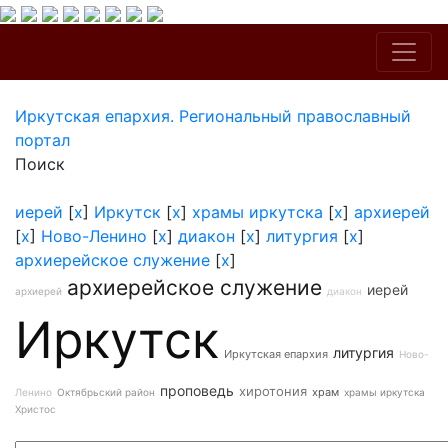
Иркутская епархия. Региональный православный
портал
Поиск
иерей
[
x
]
Иркутск
[
x
]
храмы иркутска
[
x
]
архиерей
[
x
]
Ново-Ленино
[
x
]
диакон
[
x
]
литургия
[
x
]
архиерейское служение
[
x
]
архиерейское служение
иерей
архиерей
диакон
Иркутск
литургия
Иркутская епархия
Ново-
проповедь
хиротония
храм
Ленино
Октябрьский район
храмы иркутска
Христос