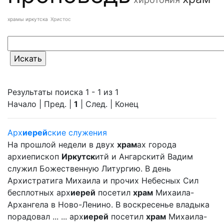
храмы иркутска
Христос
Результаты поиска 1 - 1 из 1
Начало | Пред. |
1
| След. | Конец
Арх
иерей
ские служения
На прошлой недели в двух
храм
ах города
архиепископ
Иркутск
итй и Ангарскитй Вадим
служил Божественную Литургию. В день
Архистратига Михаила и прочих Небесных Сил
бесплотных арх
иерей
посетил
храм
Михаила-
Архангела в Ново-Ленино. В воскресенье владыка
порадовал ... ... арх
иерей
посетил
храм
Михаила-