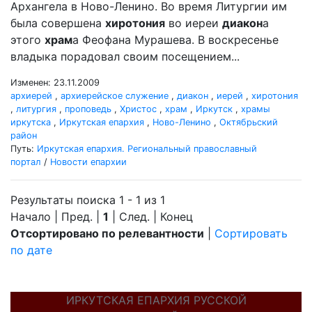
Архангела в Ново-Ленино. Во время Литургии им
была совершена
хиротония
во иереи
диакон
а
этого
храм
а Феофана Мурашева. В воскресенье
владыка порадовал своим посещением...
Изменен: 23.11.2009
архиерей
,
архиерейское служение
,
диакон
,
иерей
,
хиротония
,
литургия
,
проповедь
,
Христос
,
храм
,
Иркутск
,
храмы
иркутска
,
Иркутская епархия
,
Ново-Ленино
,
Октябрьский
район
Путь:
Иркутская епархия. Региональный православный
портал
/
Новости епархии
Результаты поиска 1 - 1 из 1
Начало | Пред. |
1
| След. | Конец
Отсортировано по релевантности
|
Сортировать
по дате
ИРКУТСКАЯ ЕПАРХИЯ РУССКОЙ