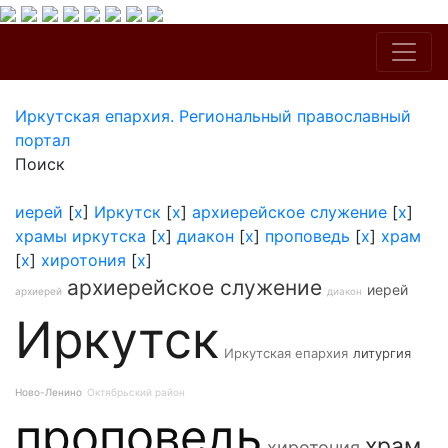
Иркутская епархия. Региональный православный
портал
Поиск
иерей
[
x
]
Иркутск
[
x
]
архиерейское служение
[
x
]
храмы иркутска
[
x
]
диакон
[
x
]
проповедь
[
x
]
храм
[
x
]
хиротония
[
x
]
архиерейское служение
иерей
архиерей
диакон
Иркутск
Иркутская епархия
литургия
Ново-Ленино
Октябрьский район
проповедь
храм
хиротония