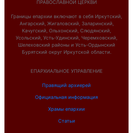
ПРАВОСЛАВНОЙ ЦЕРКВИ
Границы епархии включают в себя Иркутский,
Ангарский, Жигаловский, Заларинский,
Качугский, Ольхонский, Слюдянский,
Усольский, Усть-Удинский, Черемховский,
Шелеховский районы и Усть-Ордынский
Бурятский округ Иркутской области.
ЕПАРХИАЛЬНОЕ УПРАВЛЕНИЕ
Правящий архиерей
Официальная информация
Храмы епархии
Статьи