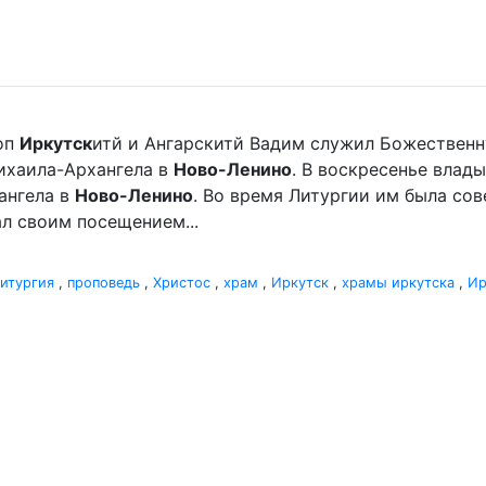
оп
Иркутск
итй и Ангарскитй Вадим служил Божественн
ихаила-Архангела в
Ново-Ленино
. В воскресенье влад
ангела в
Ново-Ленино
. Во время Литургии им была со
л своим посещением...
итургия
,
проповедь
,
Христос
,
храм
,
Иркутск
,
храмы иркутска
,
Ир