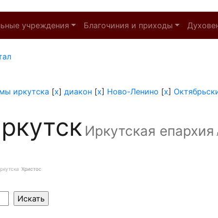
льные учреждения
Благочиния и приходы
Духове
тал
мы иркутска
[
x
]
диакон
[
x
]
Ново-Ленино
[
x
]
Октябрьск
ркутск
Иркутская епархия
ркутска
Христос