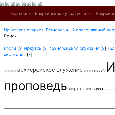
Епархия
Епархиальное управление
Епархиа
Иркутская епархия. Региональный православный пор
Поиск
иерей
[
x
]
Иркутск
[
x
]
архиерейское служение
[
x
]
хра
хиротония
[
x
]
И
архиерейское служение
иерей
архиерей
диакон
проповедь
хиротония
храм
храмы и