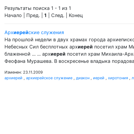
Результаты поиска 1 - 1 из 1
Начало | Пред. |
1
| След. | Конец
Арх
иерей
ские служения
На прошлой недели в двух храмах города архиеписк
Небесных Сил бесплотных арх
иерей
посетил храм М
блаженной ... ... арх
иерей
посетил храм Михаила-Арх
Феофана Мурашева. В воскресенье владыка порадова
Изменен: 23.11.2009
архиерей
,
архиерейское служение
,
диакон
,
иерей
,
хиротония
,
л