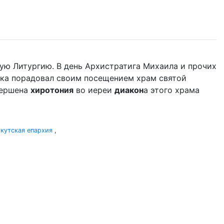
ую Литургию. В день Архистратига Михаила и прочих
ыка порадовал своим посещением храм святой
вершена
хиротония
во иереи
диакон
а этого храма
кутская епархия
,