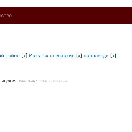
нство
ий район
[
x
]
Иркутская епархия
[
x
]
проповедь
[
x
]
литургия
Ново-Ленино
Октябрьский район