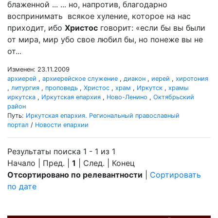
блаженной ... ... но, напротив, благодарно
воспринимать всякое хуление, которое на нас
приходит, ибо
Христос
говорит: «если бы вы были
от мира, мир убо свое любил бы, но понеже вы не
от...
Изменен: 23.11.2009
архиерей
,
архиерейское служение
,
диакон
,
иерей
,
хиротония
,
литургия
,
проповедь
,
Христос
,
храм
,
Иркутск
,
храмы
иркутска
,
Иркутская епархия
,
Ново-Ленино
,
Октябрьский
район
Путь:
Иркутская епархия. Региональный православный
портал
/
Новости епархии
Результаты поиска 1 - 1 из 1
Начало | Пред. |
1
| След. | Конец
Отсортировано по релевантности
|
Сортировать
по дате