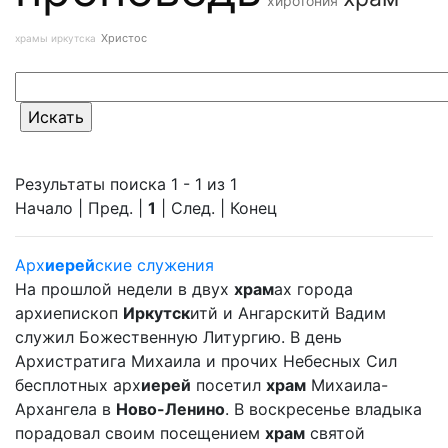
хиротония
Христос
храмы иркутска
Результаты поиска 1 - 1 из 1
Начало | Пред. |
1
| След. | Конец
Арх
иерей
ские служения
На прошлой недели в двух
храм
ах города
архиепископ
Иркутск
итй и Ангарскитй Вадим
служил Божественную Литургию. В день
Архистратига Михаила и прочих Небесных Сил
бесплотных арх
иерей
посетил
храм
Михаила-
Архангела в
Ново-Ленино
. В воскресенье владыка
порадовал своим посещением
храм
святой