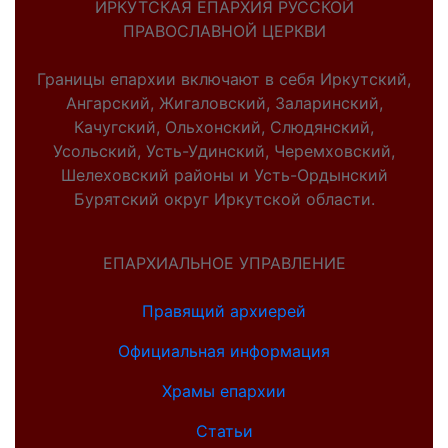
ИРКУТСКАЯ ЕПАРХИЯ РУССКОЙ
ПРАВОСЛАВНОЙ ЦЕРКВИ
Границы епархии включают в себя Иркутский,
Ангарский, Жигаловский, Заларинский,
Качугский, Ольхонский, Слюдянский,
Усольский, Усть-Удинский, Черемховский,
Шелеховский районы и Усть-Ордынский
Бурятский округ Иркутской области.
ЕПАРХИАЛЬНОЕ УПРАВЛЕНИЕ
Правящий архиерей
Официальная информация
Храмы епархии
Статьи