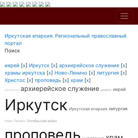
Иркутская епархия. Региональный православный
портал
Поиск
иерей
[
x
]
Иркутск
[
x
]
архиерейское служение
[
x
]
храмы иркутска
[
x
]
Ново-Ленино
[
x
]
литургия
[
x
]
Христос
[
x
]
проповедь
[
x
]
храм
[
x
]
архиерейское служение
иерей
архиерей
диакон
Иркутск
литургия
Иркутская епархия
Ново-Ленино
Октябрьский район
проповедь
храм