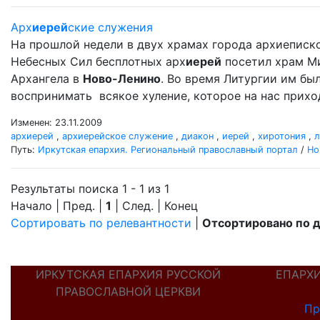
Арх
иерей
ские служения
На прошлой недели в двух храмах города архиеписк
Небесных Сил бесплотных арх
иерей
посетил храм М
Архангела в
Ново-Ленино
. Во время Литургии им б
воспринимать всякое хуление, которое на нас прихо
Изменен: 23.11.2009
архиерей
,
архиерейское служение
,
диакон
,
иерей
,
хиротония
,
л
Путь:
Иркутская епархия. Региональный православный портал
/
Но
Результаты поиска 1 - 1 из 1
Начало | Пред. |
1
| След. | Конец
Сортировать по релевантности
|
Отсортировано по 
ИРКУТСКАЯ ЕПАРХИЯ РУССКОЙ
ЕПАРХ
ПРАВОСЛАВНОЙ ЦЕРКВИ
Пр