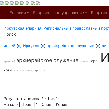
Епархия
Епархиальное управление
Епархиа
Иркутская епархия. Региональный православный пор
Поиск
иерей
[
x
]
Иркутск
[
x
]
архиерейское служение
[
x
]
лит
И
архиерейское служение
иерей
архиерей
диакон
храм
Христос
храмы иркутска
Результаты поиска 1 - 1 из 1
Начало | Пред. |
1
| След. | Конец