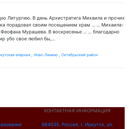
ую Литургию. В день Архистратига Михаила и прочих
ка порадовал своим посещением храм ... ... Михаила-
Феофана Мурашева. В воскресенье ... ... благодарно
р убо свое любил бы,...
кутская епархия
,
Ново-Ленино
,
Октябрьский район
КОНТАКТНАЯ ИНФОРМАЦИЯ
разования
664035, Россия, г. Иркутск, ул.