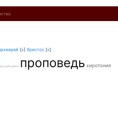
нство
архиерей
[
x
]
Христос
[
x
]
проповедь
хиротония
брьский район