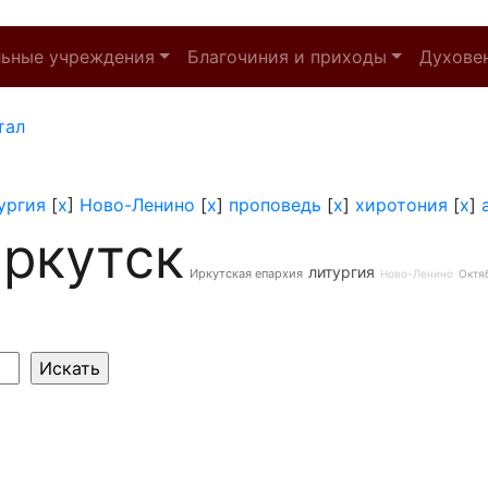
льные учреждения
Благочиния и приходы
Духове
тал
ургия
[
x
]
Ново-Ленино
[
x
]
проповедь
[
x
]
хиротония
[
x
]
ркутск
литургия
Иркутская епархия
Ново-Ленино
Октя