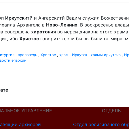
оп
Иркутск
итй и Ангарскитй Вадим служил Божественн
ихаила-Архангела в
Ново-Ленино
. В воскресенье влады
ыла совершена
хиротония
во иереи диакона этого храма 
дит, ибо
Христос
говорит: «если бы вы были от мира, ми
итургия
,
проповедь
,
Христос
,
храм
,
Иркутск
,
храмы иркутска
,
Ир
вости епархии
дате
ИАЛЬНОЕ УПРАВЛЕНИЕ
ОТДЕЛЫ
авящий архиерей
Отдел религиозного об