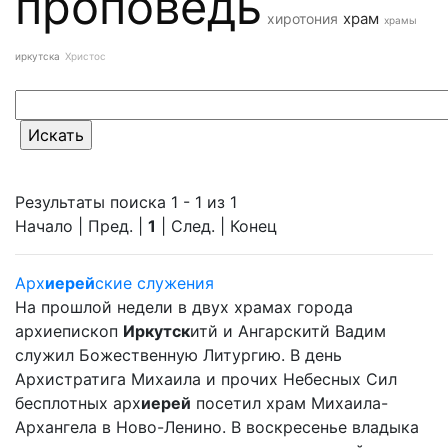
проповедь
храм
хиротония
храмы
иркутска
Христос
Результаты поиска 1 - 1 из 1
Начало | Пред. |
1
| След. | Конец
Арх
иерей
ские служения
На прошлой недели в двух храмах города
архиепископ
Иркутск
итй и Ангарскитй Вадим
служил Божественную Литургию. В день
Архистратига Михаила и прочих Небесных Сил
бесплотных арх
иерей
посетил храм Михаила-
Архангела в Ново-Ленино. В воскресенье владыка