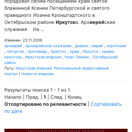
порадовал своим посещением храм святой
блаженной Ксении Петербургской и святого
праведного Иоанна Кронштадтского в
Октябрьском районе
Иркутск
а. Арх
иерей
ские
служения На ...
Изменен: 23.11.2009
архиерей
,
архиерейское служение
,
диакон
,
иерей
,
хиротония
,
литургия
,
проповедь
,
Христос
,
храм
,
Иркутск
,
храмы
иркутска
,
Иркутская епархия
,
Ново-Ленино
,
Октябрьский
район
Путь:
Иркутская епархия. Региональный православный
портал
/
Новости епархии
Результаты поиска 1 - 1 из 1
Начало | Пред. |
1
| След. | Конец
Отсортировано по релевантности
|
Сортировать
по дате