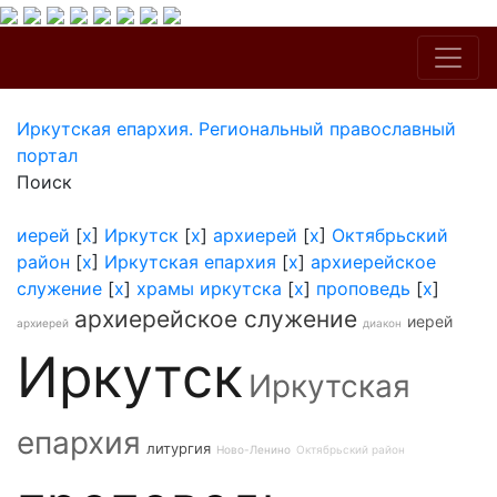
Иркутская епархия. Региональный православный
портал
Поиск
иерей
[
x
]
Иркутск
[
x
]
архиерей
[
x
]
Октябрьский
район
[
x
]
Иркутская епархия
[
x
]
архиерейское
служение
[
x
]
храмы иркутска
[
x
]
проповедь
[
x
]
архиерейское служение
иерей
архиерей
диакон
Иркутск
Иркутская
епархия
литургия
Ново-Ленино
Октябрьский район