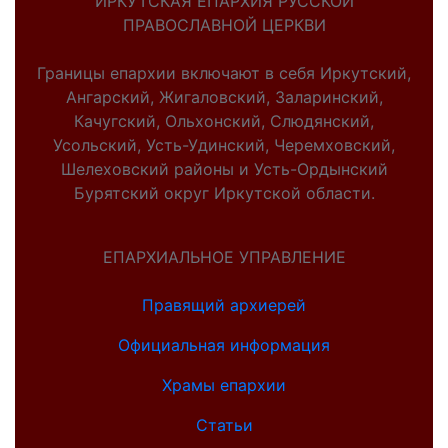
ИРКУТСКАЯ ЕПАРХИЯ РУССКОЙ
ПРАВОСЛАВНОЙ ЦЕРКВИ
Границы епархии включают в себя Иркутский,
Ангарский, Жигаловский, Заларинский,
Качугский, Ольхонский, Слюдянский,
Усольский, Усть-Удинский, Черемховский,
Шелеховский районы и Усть-Ордынский
Бурятский округ Иркутской области.
ЕПАРХИАЛЬНОЕ УПРАВЛЕНИЕ
Правящий архиерей
Официальная информация
Храмы епархии
Статьи