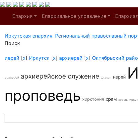
Епархия
Епархиальное управление
Епархиа
Иркутская епархия. Региональный православный пор
Поиск
иерей
[
x
]
Иркутск
[
x
]
архиерей
[
x
]
Октябрьский райо
И
архиерейское служение
иерей
архиерей
диакон
проповедь
храм
хиротония
храмы иркут