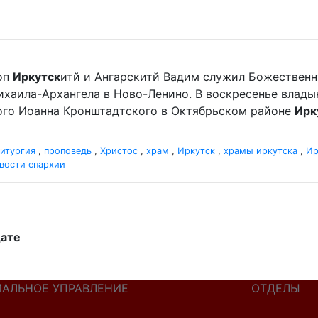
оп
Иркутск
итй и Ангарскитй Вадим служил Божественн
хаила-Архангела в Ново-Ленино. В воскресенье влад
ного Иоанна Кронштадтского в Октябрьском районе
Ирк
итургия
,
проповедь
,
Христос
,
храм
,
Иркутск
,
храмы иркутска
,
Ир
вости епархии
дате
ИАЛЬНОЕ УПРАВЛЕНИЕ
ОТДЕЛЫ