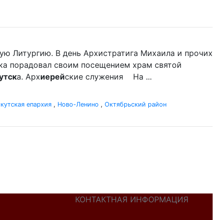
ую Литургию. В день Архистратига Михаила и прочих
ыка порадовал своим посещением храм святой
утск
а. Арх
иерей
ские служения На ...
кутская епархия
,
Ново-Ленино
,
Октябрьский район
КОНТАКТНАЯ ИНФОРМАЦИЯ