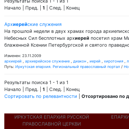
Результаты поиска 1 - 1 из 1
Начало | Пред. |
1
| След. | Конец
Арх
иерей
ские служения
На прошлой недели в двух храмах города архиеписк
Небесных Сил бесплотных арх
иерей
посетил храм Ми
блаженной Ксении Петербургской и святого правед
Изменен: 23.11.2009
архиерей
,
архиерейское служение
,
диакон
,
иерей
,
хиротония
,
л
Путь:
Иркутская епархия. Региональный православный портал
/
Но
Результаты поиска 1 - 1 из 1
Начало | Пред. |
1
| След. | Конец
Сортировать по релевантности
|
Отсортировано по 
ИРКУТСКАЯ ЕПАРХИЯ РУССКОЙ
ЕПАРХ
ПРАВОСЛАВНОЙ ЦЕРКВИ