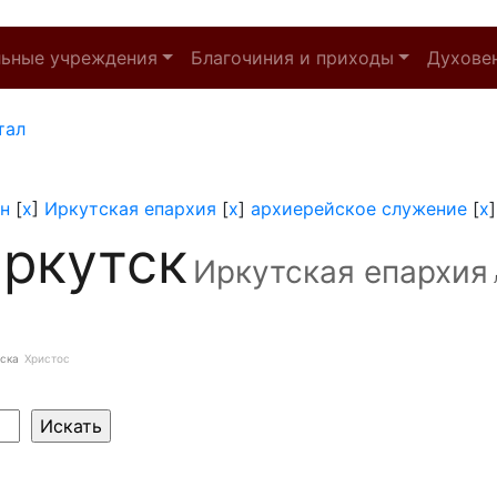
льные учреждения
Благочиния и приходы
Духове
тал
н
[
x
]
Иркутская епархия
[
x
]
архиерейское служение
[
x
ркутск
Иркутская епархия
ска
Христос