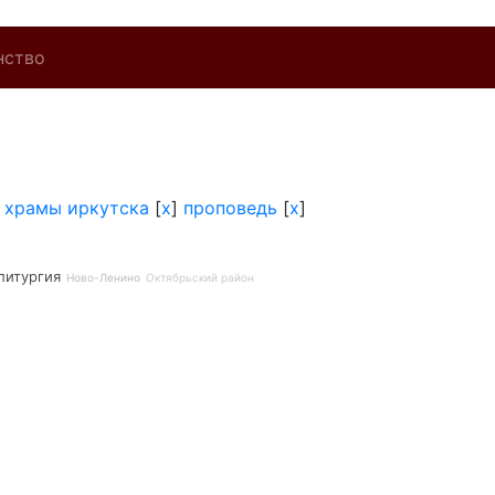
нство
]
храмы иркутска
[
x
]
проповедь
[
x
]
литургия
Ново-Ленино
Октябрьский район