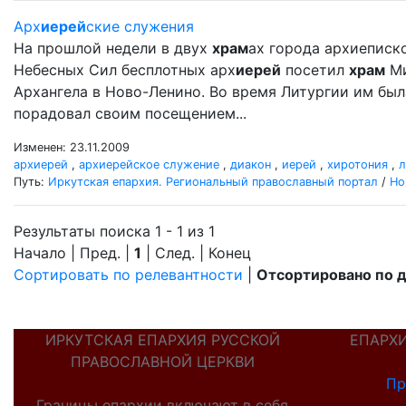
Арх
иерей
ские служения
На прошлой недели в двух
храм
ах города архиеписк
Небесных Сил бесплотных арх
иерей
посетил
храм
Ми
Архангела в Ново-Ленино. Во время Литургии им бы
порадовал своим посещением...
Изменен: 23.11.2009
архиерей
,
архиерейское служение
,
диакон
,
иерей
,
хиротония
,
л
Путь:
Иркутская епархия. Региональный православный портал
/
Но
Результаты поиска 1 - 1 из 1
Начало | Пред. |
1
| След. | Конец
Сортировать по релевантности
|
Отсортировано по 
ИРКУТСКАЯ ЕПАРХИЯ РУССКОЙ
ЕПАРХ
ПРАВОСЛАВНОЙ ЦЕРКВИ
Пр
Границы епархии включают в себя