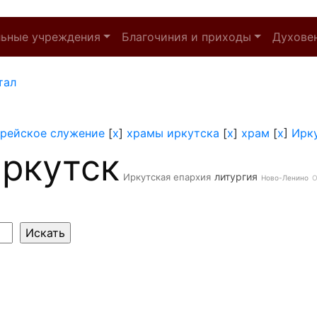
льные учреждения
Благочиния и приходы
Духове
тал
рейское служение
[
x
]
храмы иркутска
[
x
]
храм
[
x
]
Ирк
ркутск
литургия
Иркутская епархия
Ново-Ленино
О