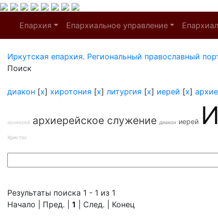
Епархия
Епархиальное управление
Епархиа
Иркутская епархия. Региональный православный пор
Поиск
диакон
[
x
]
хиротония
[
x
]
литургия
[
x
]
иерей
[
x
]
архие
И
архиерейское служение
иерей
архиерей
диакон
Христос
Результаты поиска 1 - 1 из 1
Начало | Пред. |
1
| След. | Конец