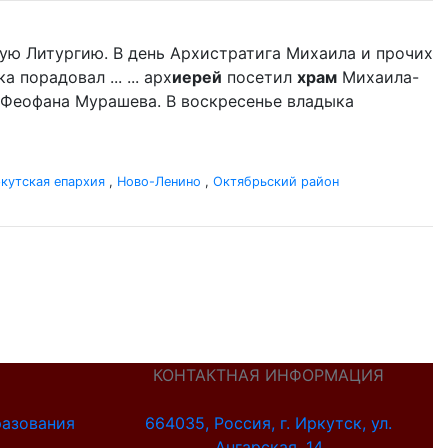
ую Литургию. В день Архистратига Михаила и прочих
порадовал ... ... арх
иерей
посетил
храм
Михаила-
 Феофана Мурашева. В воскресенье владыка
кутская епархия
,
Ново-Ленино
,
Октябрьский район
КОНТАКТНАЯ ИНФОРМАЦИЯ
разования
664035, Россия, г. Иркутск, ул.
Ангарская, 14