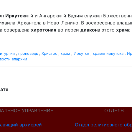
оп
Иркутск
итй и Ангарскитй Вадим служил Божественн
хаила-Архангела в Ново-Ленино. В воскресенье владыка 
ла совершена
хиротония
во иереи
диакон
а этого
храм
а
итургия
,
проповедь
,
Христос
,
храм
,
Иркутск
,
храмы иркутска
,
Ир
вости епархии
дате
ИАЛЬНОЕ УПРАВЛЕНИЕ
ОТДЕЛЫ
авящий архиерей
Отдел религиозного об