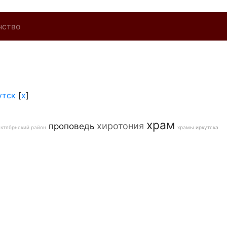
нство
утск
[
x
]
храм
хиротония
проповедь
ктябрьский район
храмы иркутска