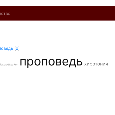
нство
поведь
[
x
]
проповедь
хиротония
брьский район