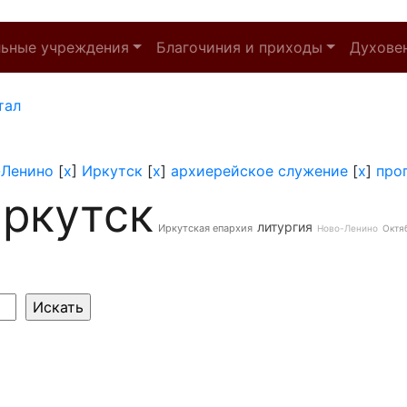
льные учреждения
Благочиния и приходы
Духове
тал
-Ленино
[
x
]
Иркутск
[
x
]
архиерейское служение
[
x
]
про
ркутск
литургия
Иркутская епархия
Ново-Ленино
Октя