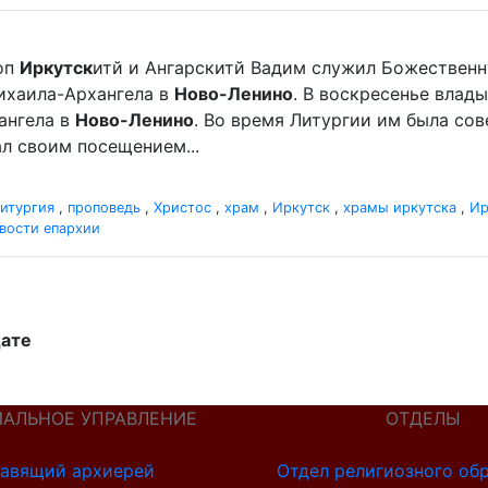
оп
Иркутск
итй и Ангарскитй Вадим служил Божественн
ихаила-Архангела в
Ново-Ленино
. В воскресенье влад
ангела в
Ново-Ленино
. Во время Литургии им была со
л своим посещением...
итургия
,
проповедь
,
Христос
,
храм
,
Иркутск
,
храмы иркутска
,
Ир
вости епархии
дате
ИАЛЬНОЕ УПРАВЛЕНИЕ
ОТДЕЛЫ
авящий архиерей
Отдел религиозного об