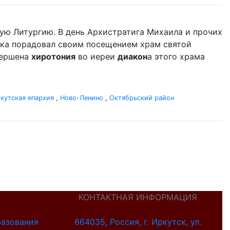
ую Литургию. В день Архистратига Михаила и прочих
ыка порадовал своим посещением храм святой
вершена
хиротония
во иереи
диакон
а этого храма
кутская епархия
,
Ново-Ленино
,
Октябрьский район
КОНТАКТНАЯ ИНФОРМАЦИЯ
разования
664035, Россия, г. Иркутск, ул.