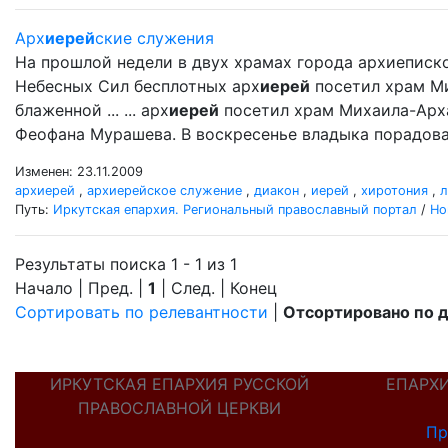
Арх
иерей
ские служения
На прошлой недели в двух храмах города архиеписк
Небесных Сил бесплотных арх
иерей
посетил храм М
блаженной ... ... арх
иерей
посетил храм Михаила-Арх
Феофана Мурашева. В воскресенье владыка порадова
Изменен: 23.11.2009
архиерей
,
архиерейское служение
,
диакон
,
иерей
,
хиротония
,
л
Путь:
Иркутская епархия. Региональный православный портал
/
Но
Результаты поиска 1 - 1 из 1
Начало | Пред. |
1
| След. | Конец
Сортировать по релевантности
|
Отсортировано по 
ИРКУТСКАЯ ЕПАРХИЯ РУССКОЙ
ЕПАРХ
ПРАВОСЛАВНОЙ ЦЕРКВИ
Пр