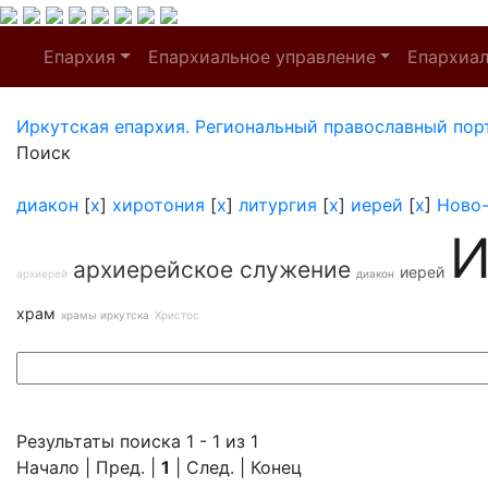
Епархия
Епархиальное управление
Епархиа
Иркутская епархия. Региональный православный пор
Поиск
диакон
[
x
]
хиротония
[
x
]
литургия
[
x
]
иерей
[
x
]
Ново
И
архиерейское служение
иерей
архиерей
диакон
храм
храмы иркутска
Христос
Результаты поиска 1 - 1 из 1
Начало | Пред. |
1
| След. | Конец