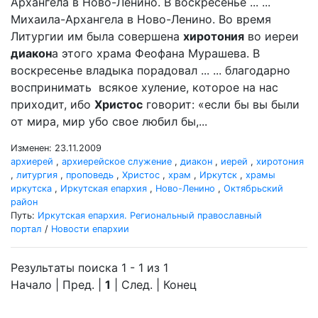
Архангела в Ново-Ленино. В воскресенье ... ...
Михаила-Архангела в Ново-Ленино. Во время
Литургии им была совершена
хиротония
во иереи
диакон
а этого храма Феофана Мурашева. В
воскресенье владыка порадовал ... ... благодарно
воспринимать всякое хуление, которое на нас
приходит, ибо
Христос
говорит: «если бы вы были
от мира, мир убо свое любил бы,...
Изменен: 23.11.2009
архиерей
,
архиерейское служение
,
диакон
,
иерей
,
хиротония
,
литургия
,
проповедь
,
Христос
,
храм
,
Иркутск
,
храмы
иркутска
,
Иркутская епархия
,
Ново-Ленино
,
Октябрьский
район
Путь:
Иркутская епархия. Региональный православный
портал
/
Новости епархии
Результаты поиска 1 - 1 из 1
Начало | Пред. |
1
| След. | Конец