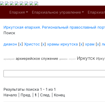
Епархия
Епархиальное управление
Епархиа
Иркутская епархия. Региональный православный пор
Поиск
диакон
[
x
]
Христос
[
x
]
храмы иркутска
[
x
]
храм
[
x
]
л
Иркутск
архиерейское служение
Ирку
архиерей
диакон
иерей
Результаты поиска 1 - 1 из 1
Начало | Пред. |
1
| След. | Конец