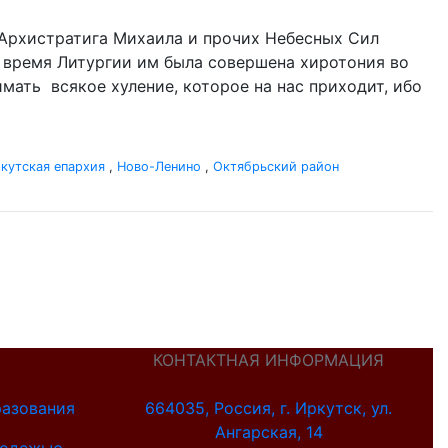
нь Архистратига Михаила и прочих Небесных Сил
Во время Литургии им была совершена хиротония во
имать всякое хуление, которое на нас приходит, ибо
кутская епархия
,
Ново-Ленино
,
Октябрьский район
КОНТАКТНАЯ ИНФОРМАЦИЯ
разования
664035, Россия, г. Иркутск, ул.
Ангарская, 14