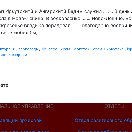
п Иркутскитй и Ангарскитй Вадим служил ... .... В де
а в Ново-Ленино. В воскресенье ... ... Ново-Ленино. 
кресенье владыка порадовал ... ... благодарно восприн
свое любил бы,...
итургия
,
проповедь
,
Христос
,
храм
,
Иркутск
,
храмы иркутска
,
Ир
вости епархии
дате
ИАЛЬНОЕ УПРАВЛЕНИЕ
ОТДЕЛЫ
авящий архиерей
Отдел религиозного об