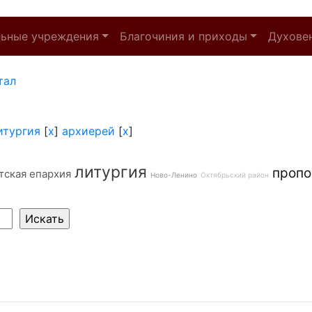
льные учреждения
Благочиния и приходы
Духове
тал
итургия
[
x
]
архиерей
[
x
]
литургия
пропо
тская епархия
Ново-Ленино
Октябрьский район