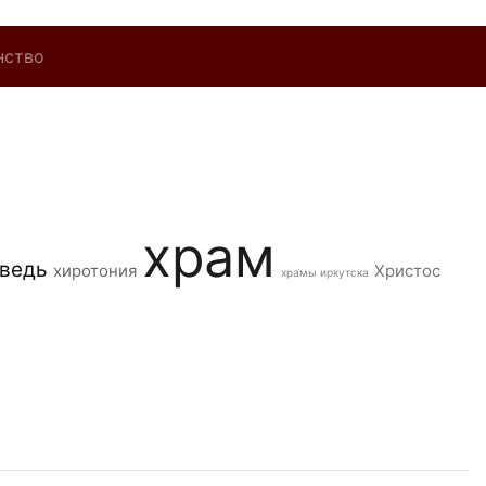
нство
храм
ведь
хиротония
Христос
храмы иркутска