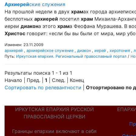
Архиерей
ские служения
На прошлой недели в двух
храм
ах города архиеписко
бесплотных
архиерей
посетил
храм
Михаила-Архангел
иереи
диакон
а этого
храм
а Феофана Мурашева. В вос
Христос
говорит: «если бы вы были от мира, мир убо 
Изменен: 23.11.2009
архиерей
,
архиерейское служение
,
диакон
,
иерей
,
хиротония
,
л
Путь:
Иркутская епархия. Региональный православный портал
/
Но
Результаты поиска 1 - 1 из 1
Начало | Пред. |
1
| След. | Конец
Сортировать по релевантности
|
Отсортировано по 
ИРКУТСКАЯ ЕПАРХИЯ РУССКОЙ
ЕПАРХ
ПРАВОСЛАВНОЙ ЦЕРКВИ
Пр
Границы епархии включают в себя