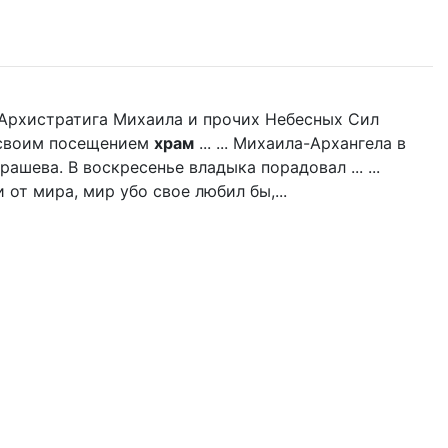
нь Архистратига Михаила и прочих Небесных Сил
л своим посещением
храм
... ... Михаила-Архангела в
ашева. В воскресенье владыка порадовал ... ...
 от мира, мир убо свое любил бы,...