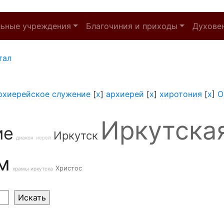
льные учреждения
Благочиния и приходы
Духове
тал
рхиерейское служение
[
x
]
архиерей
[
x
]
хиротония
[
x
]
О
Иркутска
ие
Иркутск
диакон
иерей
м
Христос
храмы иркутска