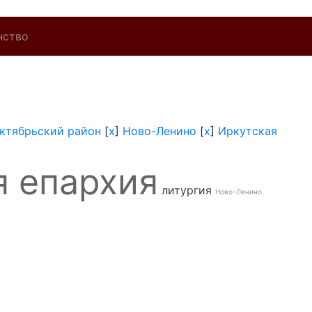
нство
ктябрьский район
[
x
]
Ново-Ленино
[
x
]
Иркутская
я епархия
литургия
Ново-Ленино