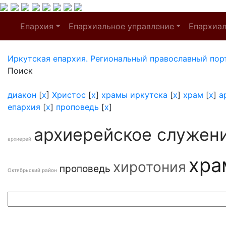
Епархия
Епархиальное управление
Епархиа
Иркутская епархия. Региональный православный пор
Поиск
диакон
[
x
]
Христос
[
x
]
храмы иркутска
[
x
]
храм
[
x
]
а
епархия
[
x
]
проповедь
[
x
]
архиерейское служен
архиерей
хра
хиротония
проповедь
Октябрьский район