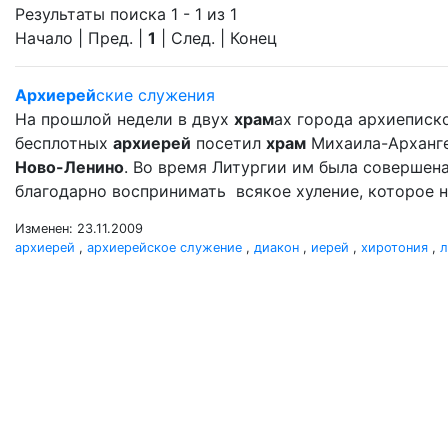
Результаты поиска 1 - 1 из 1
Начало | Пред. |
1
| След. | Конец
Архиерей
ские служения
На прошлой недели в двух
храм
ах города архиеписко
бесплотных
архиерей
посетил
храм
Михаила-Арханг
Ново-Ленино
. Во время Литургии им была совершен
благодарно воспринимать всякое хуление, которое н
Изменен: 23.11.2009
архиерей
,
архиерейское служение
,
диакон
,
иерей
,
хиротония
,
л