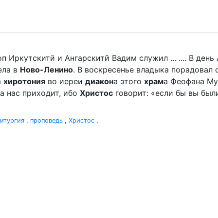
п Иркутскитй и Ангарскитй Вадим служил ... .... В де
ела в
Ново-Ленино
. В воскресенье владыка порадова
а
хиротония
во иереи
диакон
а этого
храм
а Феофана Мур
а нас приходит, ибо
Христос
говорит: «если бы вы были
итургия
,
проповедь
,
Христос
,