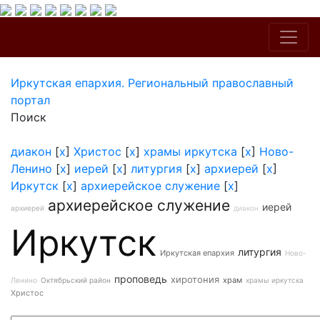
Иркутская епархия. Региональный православный
портал
Поиск
диакон
[
x
]
Христос
[
x
]
храмы иркутска
[
x
]
Ново-
Ленино
[
x
]
иерей
[
x
]
литургия
[
x
]
архиерей
[
x
]
Иркутск
[
x
]
архиерейское служение
[
x
]
архиерейское служение
иерей
архиерей
диакон
Иркутск
литургия
Иркутская епархия
Ново-
проповедь
хиротония
храм
Ленино
Октябрьский район
храмы иркутска
Христос