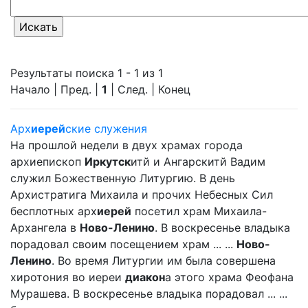
Результаты поиска 1 - 1 из 1
Начало | Пред. |
1
| След. | Конец
Арх
иерей
ские служения
На прошлой недели в двух храмах города
архиепископ
Иркутск
итй и Ангарскитй Вадим
служил Божественную Литургию. В день
Архистратига Михаила и прочих Небесных Сил
бесплотных арх
иерей
посетил храм Михаила-
Архангела в
Ново-Ленино
. В воскресенье владыка
порадовал своим посещением храм ... ...
Ново-
Ленино
. Во время Литургии им была совершена
хиротония во иереи
диакон
а этого храма Феофана
Мурашева. В воскресенье владыка порадовал ... ...