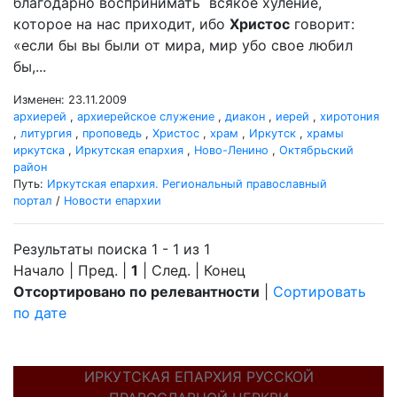
благодарно воспринимать всякое хуление,
которое на нас приходит, ибо
Христос
говорит:
«если бы вы были от мира, мир убо свое любил
бы,...
Изменен: 23.11.2009
архиерей
,
архиерейское служение
,
диакон
,
иерей
,
хиротония
,
литургия
,
проповедь
,
Христос
,
храм
,
Иркутск
,
храмы
иркутска
,
Иркутская епархия
,
Ново-Ленино
,
Октябрьский
район
Путь:
Иркутская епархия. Региональный православный
портал
/
Новости епархии
Результаты поиска 1 - 1 из 1
Начало | Пред. |
1
| След. | Конец
Отсортировано по релевантности
|
Сортировать
по дате
ИРКУТСКАЯ ЕПАРХИЯ РУССКОЙ