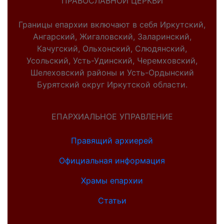
ПРАВОСЛАВНОЙ ЦЕРКВИ
Границы епархии включают в себя Иркутский,
Ангарский, Жигаловский, Заларинский,
Качугский, Ольхонский, Слюдянский,
Усольский, Усть-Удинский, Черемховский,
Шелеховский районы и Усть-Ордынский
Бурятский округ Иркутской области.
ЕПАРХИАЛЬНОЕ УПРАВЛЕНИЕ
Правящий архиерей
Официальная информация
Храмы епархии
Статьи