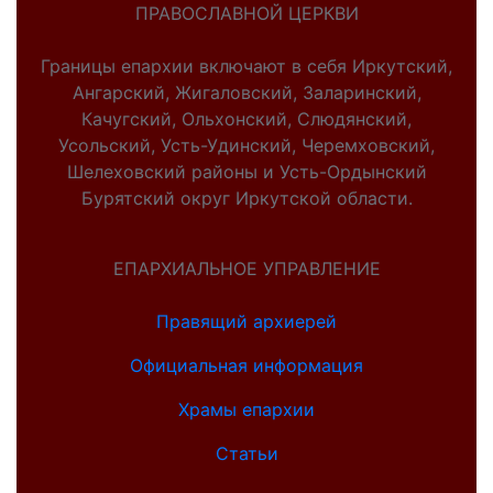
ПРАВОСЛАВНОЙ ЦЕРКВИ
Границы епархии включают в себя Иркутский,
Ангарский, Жигаловский, Заларинский,
Качугский, Ольхонский, Слюдянский,
Усольский, Усть-Удинский, Черемховский,
Шелеховский районы и Усть-Ордынский
Бурятский округ Иркутской области.
ЕПАРХИАЛЬНОЕ УПРАВЛЕНИЕ
Правящий архиерей
Официальная информация
Храмы епархии
Статьи