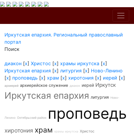
Иркутская епархия. Региональный православный
портал
Поиск
диакон
[
x
]
Христос
[
x
]
храмы иркутска
[
x
]
Иркутская епархия
[
x
]
литургия
[
x
]
Ново-Ленино
[
x
]
проповедь
[
x
]
храм
[
x
]
хиротония
[
x
]
иерей
[
x
]
Иркутск
иерей
архиерейское служение
архиерей
диакон
Иркутская епархия
литургия
Ново-
проповедь
Ленино
Октябрьский район
храм
хиротония
Христос
храмы иркутска