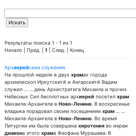
Результаты поиска 1 - 1 из 1
Начало | Пред. |
1
| След. | Конец
Арх
иерей
ские служения
На прошлой недели в двух
храм
ах города
архиепископ Иркутскитй и Ангарскитй Вадим
служил ... ... день Архистратига Михаила и прочих
Небесных Сил бесплотных арх
иерей
посетил
храм
Михаила-Архангела в
Ново-Ленино
. В воскресенье
владыка порадовал своим посещением
храм
... ...
Михаила-Архангела в
Ново-Ленино
. Во время
Литургии им была совершена
хиротония
во иереи
диакон
а этого
храм
а Феофана Мурашева. В