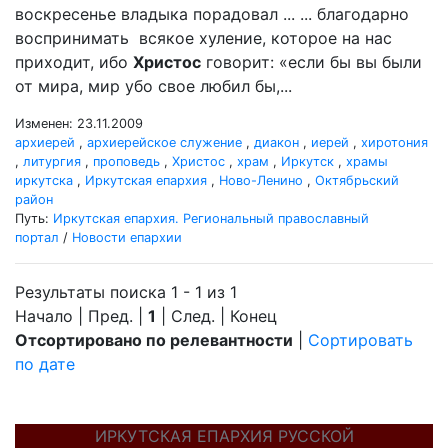
воскресенье владыка порадовал ... ... благодарно
воспринимать всякое хуление, которое на нас
приходит, ибо
Христос
говорит: «если бы вы были
от мира, мир убо свое любил бы,...
Изменен: 23.11.2009
архиерей
,
архиерейское служение
,
диакон
,
иерей
,
хиротония
,
литургия
,
проповедь
,
Христос
,
храм
,
Иркутск
,
храмы
иркутска
,
Иркутская епархия
,
Ново-Ленино
,
Октябрьский
район
Путь:
Иркутская епархия. Региональный православный
портал
/
Новости епархии
Результаты поиска 1 - 1 из 1
Начало | Пред. |
1
| След. | Конец
Отсортировано по релевантности
|
Сортировать
по дате
ИРКУТСКАЯ ЕПАРХИЯ РУССКОЙ