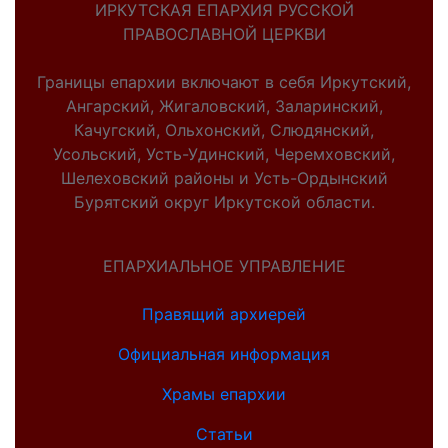
ИРКУТСКАЯ ЕПАРХИЯ РУССКОЙ
ПРАВОСЛАВНОЙ ЦЕРКВИ
Границы епархии включают в себя Иркутский,
Ангарский, Жигаловский, Заларинский,
Качугский, Ольхонский, Слюдянский,
Усольский, Усть-Удинский, Черемховский,
Шелеховский районы и Усть-Ордынский
Бурятский округ Иркутской области.
ЕПАРХИАЛЬНОЕ УПРАВЛЕНИЕ
Правящий архиерей
Официальная информация
Храмы епархии
Статьи