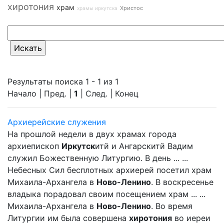
хиротония
храм
Христос
храмы иркутска
Результаты поиска 1 - 1 из 1
Начало | Пред. |
1
| След. | Конец
Архиерейские служения
На прошлой недели в двух храмах города
архиепископ
Иркутск
итй и Ангарскитй Вадим
служил Божественную Литургию. В день ... ...
Небесных Сил бесплотных архиерей посетил храм
Михаила-Архангела в
Ново-Ленино
. В воскресенье
владыка порадовал своим посещением храм ... ...
Михаила-Архангела в
Ново-Ленино
. Во время
Литургии им была совершена
хиротония
во иереи