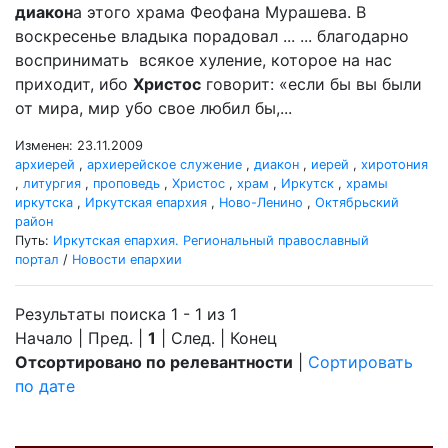
диакон
а этого храма Феофана Мурашева. В
воскресенье владыка порадовал ... ... благодарно
воспринимать всякое хуление, которое на нас
приходит, ибо
Христос
говорит: «если бы вы были
от мира, мир убо свое любил бы,...
Изменен: 23.11.2009
архиерей
,
архиерейское служение
,
диакон
,
иерей
,
хиротония
,
литургия
,
проповедь
,
Христос
,
храм
,
Иркутск
,
храмы
иркутска
,
Иркутская епархия
,
Ново-Ленино
,
Октябрьский
район
Путь:
Иркутская епархия. Региональный православный
портал
/
Новости епархии
Результаты поиска 1 - 1 из 1
Начало | Пред. |
1
| След. | Конец
Отсортировано по релевантности
|
Сортировать
по дате