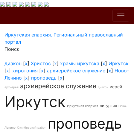
Иркутская епархия. Региональный православный
портал
Поиск
диакон
[
x
]
Христос
[
x
]
храмы иркутска
[
x
]
Иркутск
[
x
]
хиротония
[
x
]
архиерейское служение
[
x
]
Ново-
Ленино
[
x
]
проповедь
[
x
]
архиерейское служение
иерей
архиерей
диакон
Иркутск
литургия
Иркутская епархия
Ново-
проповедь
Ленино
Октябрьский район