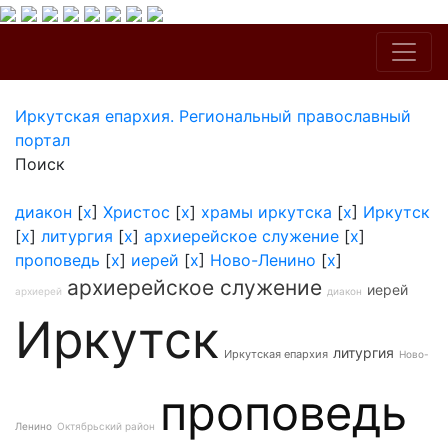
Иркутская епархия. Региональный православный
портал
Поиск
диакон
[
x
]
Христос
[
x
]
храмы иркутска
[
x
]
Иркутск
[
x
]
литургия
[
x
]
архиерейское служение
[
x
]
проповедь
[
x
]
иерей
[
x
]
Ново-Ленино
[
x
]
архиерейское служение
иерей
архиерей
диакон
Иркутск
литургия
Иркутская епархия
Ново-
проповедь
Ленино
Октябрьский район