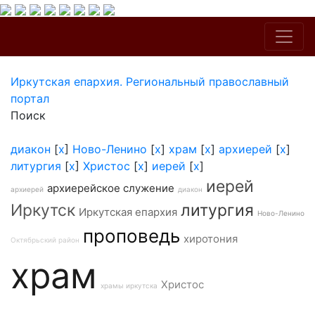
Иркутская епархия. Региональный православный
портал
Поиск
диакон
[
x
]
Ново-Ленино
[
x
]
храм
[
x
]
архиерей
[
x
]
литургия
[
x
]
Христос
[
x
]
иерей
[
x
]
иерей
архиерейское служение
архиерей
диакон
Иркутск
литургия
Иркутская епархия
Ново-Ленино
проповедь
хиротония
Октябрьский район
храм
Христос
храмы иркутска