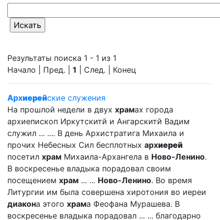
Результаты поиска 1 - 1 из 1
Начало | Пред. |
1
| След. | Конец
Арх
иерей
ские служения
На прошлой недели в двух
храм
ах города
архиепископ Иркутскитй и Ангарскитй Вадим
служил ... .... В день Архистратига Михаила и
прочих Небесных Сил бесплотных
арх
иерей
посетил
храм
Михаила-Архангела в
Ново-Ленино
.
В воскресенье владыка порадовал своим
посещением
храм
... ...
Ново-Ленино
. Во время
Литургии им была совершена хиротония во иереи
диакон
а этого
храм
а Феофана Мурашева. В
воскресенье владыка порадовал ... ... благодарно