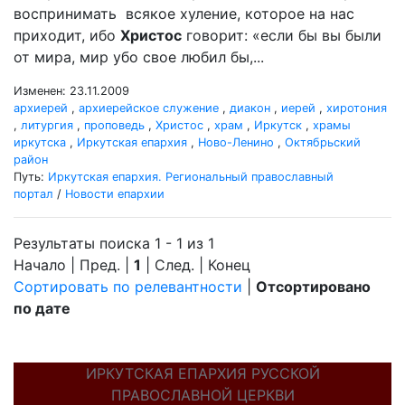
воспринимать всякое хуление, которое на нас
приходит, ибо
Христос
говорит: «если бы вы были
от мира, мир убо свое любил бы,...
Изменен: 23.11.2009
архиерей
,
архиерейское служение
,
диакон
,
иерей
,
хиротония
,
литургия
,
проповедь
,
Христос
,
храм
,
Иркутск
,
храмы
иркутска
,
Иркутская епархия
,
Ново-Ленино
,
Октябрьский
район
Путь:
Иркутская епархия. Региональный православный
портал
/
Новости епархии
Результаты поиска 1 - 1 из 1
Начало | Пред. |
1
| След. | Конец
Сортировать по релевантности
|
Отсортировано
по дате
ИРКУТСКАЯ ЕПАРХИЯ РУССКОЙ
ПРАВОСЛАВНОЙ ЦЕРКВИ