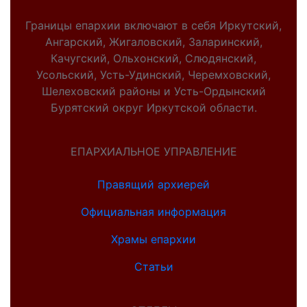
Границы епархии включают в себя Иркутский,
Ангарский, Жигаловский, Заларинский,
Качугский, Ольхонский, Слюдянский,
Усольский, Усть-Удинский, Черемховский,
Шелеховский районы и Усть-Ордынский
Бурятский округ Иркутской области.
ЕПАРХИАЛЬНОЕ УПРАВЛЕНИЕ
Правящий архиерей
Официальная информация
Храмы епархии
Статьи