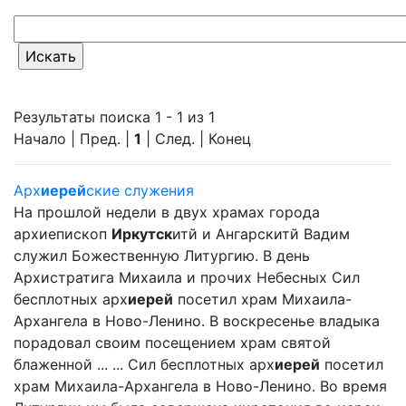
Результаты поиска 1 - 1 из 1
Начало | Пред. |
1
| След. | Конец
Арх
иерей
ские служения
На прошлой недели в двух храмах города
архиепископ
Иркутск
итй и Ангарскитй Вадим
служил Божественную Литургию. В день
Архистратига Михаила и прочих Небесных Сил
бесплотных арх
иерей
посетил храм Михаила-
Архангела в Ново-Ленино. В воскресенье владыка
порадовал своим посещением храм святой
блаженной ... ... Сил бесплотных арх
иерей
посетил
храм Михаила-Архангела в Ново-Ленино. Во время