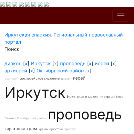
Иркутская епархия. Региональный православный
портал
Поиск
диакон
[
x
]
Иркутск
[
x
]
проповедь
[
x
]
иерей
[
x
]
архиерей
[
x
]
Октябрьский район
[
x
]
иерей
архиерейское служение
архиерей
диакон
Иркутск
Иркутская епархия
литургия
Ново-
проповедь
Ленино
Октябрьский район
храм
хиротония
храмы иркутска
Христос