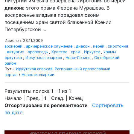
Литургии им была совершена хиротония во иереи
диакон
а этого храма Феофана Мурашева. В
воскресенье владыка порадовал своим
посещением храм святой блаженной Ксении
Петербургской ...
Изменен: 23.11.2009
архиерей
,
архиерейское служение
,
диакон
,
иерей
,
хиротония
,
литургия
,
проповедь
,
Христос
,
храм
,
Иркутск
,
храмы
иркутска
,
Иркутская епархия
,
Ново-Ленино
,
Октябрьский
район
Путь:
Иркутская епархия. Региональный православный
портал
/
Новости епархии
Результаты поиска 1 - 1 из 1
Начало | Пред. |
1
| След. | Конец
Отсортировано по релевантности
|
Сортировать
по дате