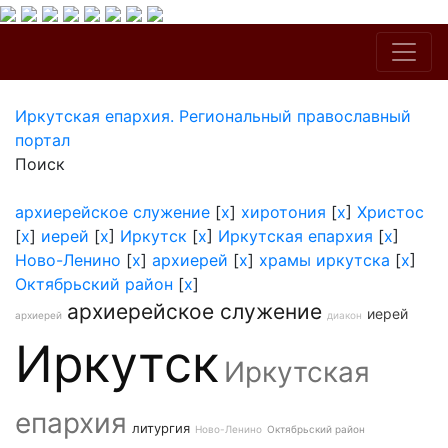
Иркутская епархия. Региональный православный
портал
Поиск
архиерейское служение
[
x
]
хиротония
[
x
]
Христос
[
x
]
иерей
[
x
]
Иркутск
[
x
]
Иркутская епархия
[
x
]
Ново-Ленино
[
x
]
архиерей
[
x
]
храмы иркутска
[
x
]
Октябрьский район
[
x
]
архиерейское служение
иерей
архиерей
диакон
Иркутск
Иркутская
епархия
литургия
Ново-Ленино
Октябрьский район