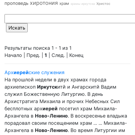
хиротония
проповедь
храм
Христос
храмы иркутска
Результаты поиска 1 - 1 из 1
Начало | Пред. |
1
| След. | Конец
Арх
иерей
ские служения
На прошлой недели в двух храмах города
архиепископ
Иркутск
итй и Ангарскитй Вадим
служил Божественную Литургию. В день
Архистратига Михаила и прочих Небесных Сил
бесплотных арх
иерей
посетил храм Михаила-
Архангела в
Ново-Ленино
. В воскресенье владыка
порадовал своим посещением храм ... ... Михаила-
Архангела в
Ново-Ленино
. Во время Литургии им