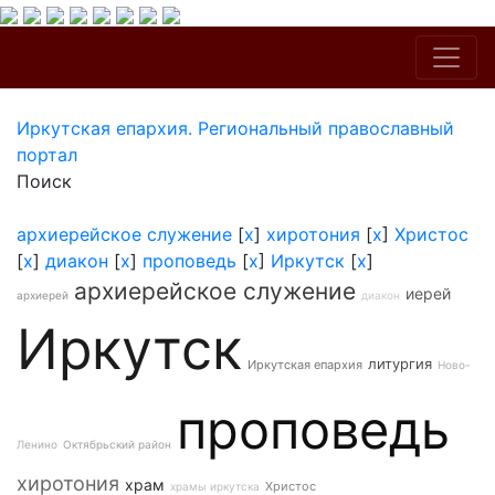
Иркутская епархия. Региональный православный
портал
Поиск
архиерейское служение
[
x
]
хиротония
[
x
]
Христос
[
x
]
диакон
[
x
]
проповедь
[
x
]
Иркутск
[
x
]
архиерейское служение
иерей
архиерей
диакон
Иркутск
литургия
Иркутская епархия
Ново-
проповедь
Ленино
Октябрьский район
хиротония
храм
Христос
храмы иркутска