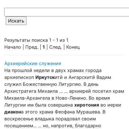
Результаты поиска 1 - 1 из 1
Начало | Пред. |
1
| След. | Конец
Архиерейские служения
На прошлой недели в двух храмах города
архиепископ
Иркутск
итй и Ангарскитй Вадим
служил Божественную Литургию. В день
Архистратига Михаила ... ... архиерей посетил храм
Михаила-Архангела в Ново-Ленино. Во время
Литургии им была совершена
хиротония
во иереи
диакон
а этого храма Феофана Мурашева. В
воскресенье владыка порадовал своим
посещением... ... но, напротив, благодарно