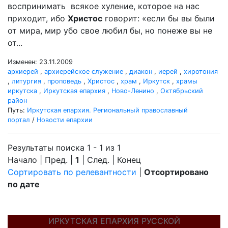
воспринимать всякое хуление, которое на нас
приходит, ибо
Христос
говорит: «если бы вы были
от мира, мир убо свое любил бы, но понеже вы не
от...
Изменен: 23.11.2009
архиерей
,
архиерейское служение
,
диакон
,
иерей
,
хиротония
,
литургия
,
проповедь
,
Христос
,
храм
,
Иркутск
,
храмы
иркутска
,
Иркутская епархия
,
Ново-Ленино
,
Октябрьский
район
Путь:
Иркутская епархия. Региональный православный
портал
/
Новости епархии
Результаты поиска 1 - 1 из 1
Начало | Пред. |
1
| След. | Конец
Сортировать по релевантности
|
Отсортировано
по дате
ИРКУТСКАЯ ЕПАРХИЯ РУССКОЙ