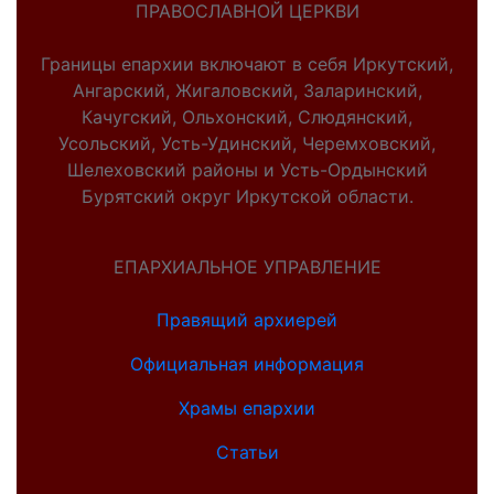
ПРАВОСЛАВНОЙ ЦЕРКВИ
Границы епархии включают в себя Иркутский,
Ангарский, Жигаловский, Заларинский,
Качугский, Ольхонский, Слюдянский,
Усольский, Усть-Удинский, Черемховский,
Шелеховский районы и Усть-Ордынский
Бурятский округ Иркутской области.
ЕПАРХИАЛЬНОЕ УПРАВЛЕНИЕ
Правящий архиерей
Официальная информация
Храмы епархии
Статьи