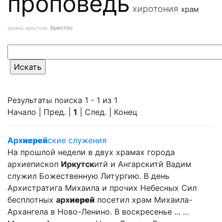
проповедь
хиротония
храм
Христос
храмы иркутска
Результаты поиска 1 - 1 из 1
Начало | Пред. |
1
| След. | Конец
Арх
иерей
ские служения
На прошлой недели в двух храмах города
архиепископ
Иркутск
итй и Ангарскитй Вадим
служил Божественную Литургию. В день
Архистратига Михаила и прочих Небесных Сил
бесплотных
арх
иерей
посетил храм Михаила-
Архангела в Ново-Ленино. В воскресенье ... ...