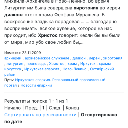
Михаила-Архангела в Ново-Ленино. Во время
Литургии им была совершена
хиротония
во иереи
диакон
а этого храма Феофана Мурашева. В
воскресенье владыка порадовал ... ... благодарно
воспринимать всякое хуление, которое на нас
приходит, ибо
Христос
говорит: «если бы вы были
от мира, мир убо свое любил бы,...
Изменен: 23.11.2009
архиерей
,
архиерейское служение
,
диакон
,
иерей
,
хиротония
,
литургия
,
проповедь
,
Христос
,
храм
,
Иркутск
,
храмы
иркутска
,
Иркутская епархия
,
Ново-Ленино
,
Октябрьский
район
Путь:
Иркутская епархия. Региональный православный
портал
/
Новости епархии
Результаты поиска 1 - 1 из 1
Начало | Пред. |
1
| След. | Конец
Сортировать по релевантности
|
Отсортировано
по дате