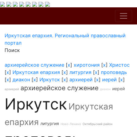
Иркутская епархия. Региональный православный
портал
Поиск
архиерейское служение
[
x
]
хиротония
[
x
]
Христос
[
x
]
Иркутская епархия
[
x
]
литургия
[
x
]
проповедь
[
x
]
диакон
[
x
]
Иркутск
[
x
]
архиерей
[
x
]
иерей
[
x
]
архиерейское служение
иерей
архиерей
диакон
Иркутск
Иркутская
епархия
литургия
Ново-Ленино
Октябрьский район