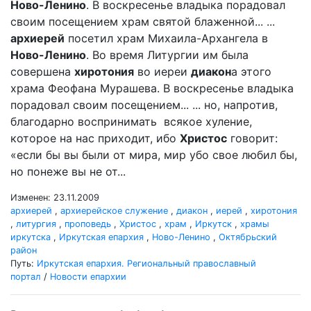
Ново-Ленино
. В воскресенье владыка порадовал
своим посещением храм святой блаженной... ...
архиерей
посетил храм Михаила-Архангела в
Ново-Ленино
. Во время Литургии им была
совершена
хиротония
во иереи
диакон
а этого
храма Феофана Мурашева. В воскресенье владыка
порадовал своим посещением... ... но, напротив,
благодарно воспринимать всякое хуление,
которое на нас приходит, ибо
Христос
говорит:
«если бы вы были от мира, мир убо свое любил бы,
но понеже вы не от...
Изменен: 23.11.2009
архиерей
,
архиерейское служение
,
диакон
,
иерей
,
хиротония
,
литургия
,
проповедь
,
Христос
,
храм
,
Иркутск
,
храмы
иркутска
,
Иркутская епархия
,
Ново-Ленино
,
Октябрьский
район
Путь:
Иркутская епархия. Региональный православный
портал
/
Новости епархии