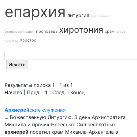
епархия
литургия
Ново-Ленино
хиротония
проповедь
храм
Октябрьский район
храмы
Христос
иркутска
Результаты поиска 1 - 1 из 1
Начало | Пред. |
1
| След. | Конец
Архиерей
ские служения
... Божественную Литургию. В день Архистратига
Михаила и прочих Небесных Сил бесплотных
архиерей
посетил храм Михаила-Архангела в