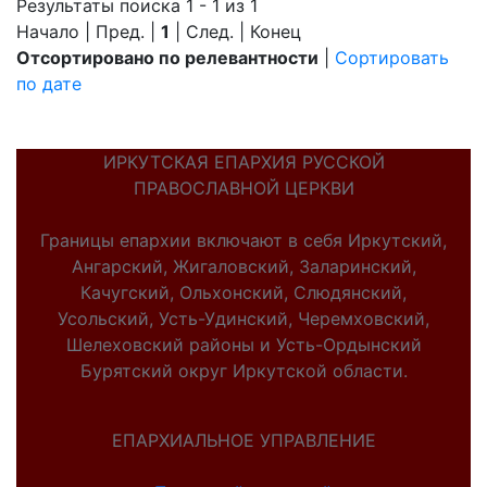
Результаты поиска 1 - 1 из 1
Начало | Пред. |
1
| След. | Конец
Отсортировано по релевантности
|
Сортировать
по дате
ИРКУТСКАЯ ЕПАРХИЯ РУССКОЙ
ПРАВОСЛАВНОЙ ЦЕРКВИ
Границы епархии включают в себя Иркутский,
Ангарский, Жигаловский, Заларинский,
Качугский, Ольхонский, Слюдянский,
Усольский, Усть-Удинский, Черемховский,
Шелеховский районы и Усть-Ордынский
Бурятский округ Иркутской области.
ЕПАРХИАЛЬНОЕ УПРАВЛЕНИЕ