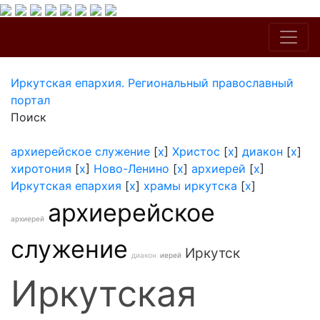
Иркутская епархия. Региональный православный
портал
Поиск
архиерейское служение
[
x
]
Христос
[
x
]
диакон
[
x
]
хиротония
[
x
]
Ново-Ленино
[
x
]
архиерей
[
x
]
Иркутская епархия
[
x
]
храмы иркутска
[
x
]
архиерейское
архиерей
служение
Иркутск
диакон
иерей
Иркутская