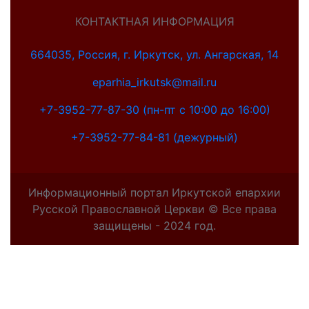
КОНТАКТНАЯ ИНФОРМАЦИЯ
664035, Россия, г. Иркутск, ул. Ангарская, 14
eparhia_irkutsk@mail.ru
+7-3952-77-87-30 (пн-пт с 10:00 до 16:00)
+7-3952-77-84-81 (дежурный)
Информационный портал Иркутской епархии
Русской Православной Церкви © Все права
защищены - 2024 год.