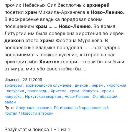
прочих Небесных Сил бесплотных
архиерей
посетил
храм
Михаила-Архангела в
Ново-Ленино
.
В воскресенье владыка порадовал своим
посещением
храм
... ...
Ново-Ленино
. Во время
Литургии им была совершена хиротония во иереи
диакон
а этого
храм
а Феофана Мурашева. В
воскресенье владыка порадовал ... ... благодарно
воспринимать всякое хуление, которое на нас
приходит, ибо
Христос
говорит: «если бы вы были
от мира, мир убо свое любил бы,...
Изменен: 23.11.2009
архиерей
,
архиерейское служение
,
диакон
,
иерей
,
хиротония
,
литургия
,
проповедь
,
Христос
,
храм
,
Иркутск
,
храмы
иркутска
,
Иркутская епархия
,
Ново-Ленино
,
Октябрьский
район
Путь:
Иркутская епархия. Региональный православный
портал
/
Новости епархии
Результаты поиска 1 - 1 из 1