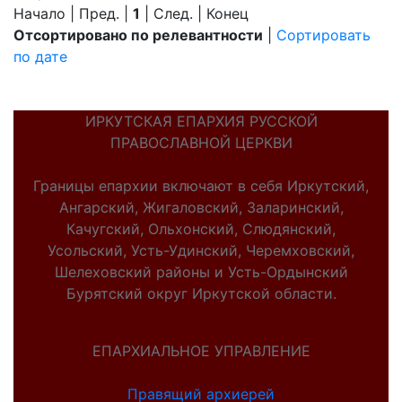
Начало | Пред. |
1
| След. | Конец
Отсортировано по релевантности
|
Сортировать
по дате
ИРКУТСКАЯ ЕПАРХИЯ РУССКОЙ
ПРАВОСЛАВНОЙ ЦЕРКВИ
Границы епархии включают в себя Иркутский,
Ангарский, Жигаловский, Заларинский,
Качугский, Ольхонский, Слюдянский,
Усольский, Усть-Удинский, Черемховский,
Шелеховский районы и Усть-Ордынский
Бурятский округ Иркутской области.
ЕПАРХИАЛЬНОЕ УПРАВЛЕНИЕ
Правящий архиерей