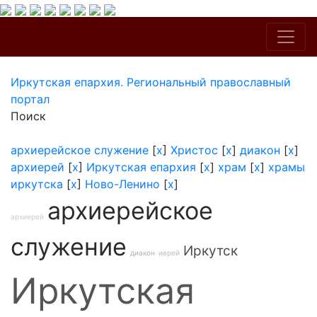
Иркутская епархия. Региональный православный
портал
Поиск
архиерейское служение
[
x
]
Христос
[
x
]
диакон
[
x
]
архиерей
[
x
]
Иркутская епархия
[
x
]
храм
[
x
]
храмы
иркутска
[
x
]
Ново-Ленино
[
x
]
архиерейское
архиерей
служение
Иркутск
диакон
иерей
Иркутская