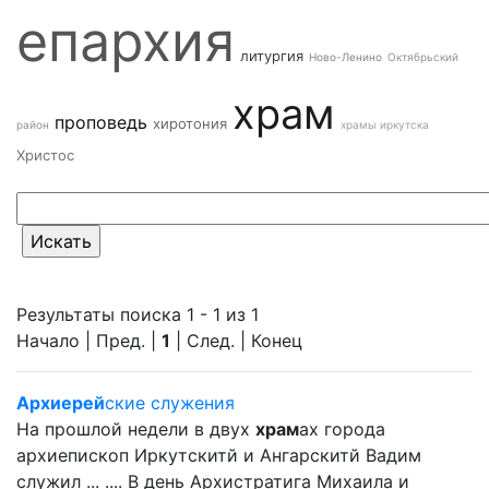
епархия
литургия
Ново-Ленино
Октябрьский
храм
проповедь
хиротония
район
храмы иркутска
Христос
Результаты поиска 1 - 1 из 1
Начало | Пред. |
1
| След. | Конец
Архиерей
ские служения
На прошлой недели в двух
храм
ах города
архиепископ Иркутскитй и Ангарскитй Вадим
служил ... .... В день Архистратига Михаила и