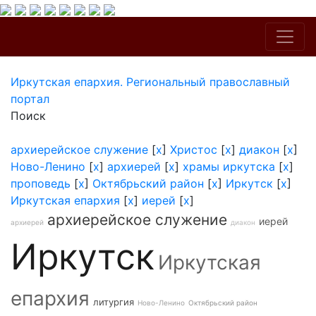
Иркутская епархия. Региональный православный
портал
Поиск
архиерейское служение
[
x
]
Христос
[
x
]
диакон
[
x
]
Ново-Ленино
[
x
]
архиерей
[
x
]
храмы иркутска
[
x
]
проповедь
[
x
]
Октябрьский район
[
x
]
Иркутск
[
x
]
Иркутская епархия
[
x
]
иерей
[
x
]
архиерейское служение
иерей
архиерей
диакон
Иркутск
Иркутская
епархия
литургия
Ново-Ленино
Октябрьский район