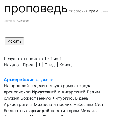
проповедь
храм
хиротония
храмы
Христос
иркутска
Результаты поиска 1 - 1 из 1
Начало | Пред. |
1
| След. | Конец
Архиерей
ские служения
На прошлой недели в двух храмах города
архиепископ
Иркутск
итй и Ангарскитй Вадим
служил Божественную Литургию. В день
Архистратига Михаила и прочих Небесных Сил
бесплотных
архиерей
посетил храм Михаила-