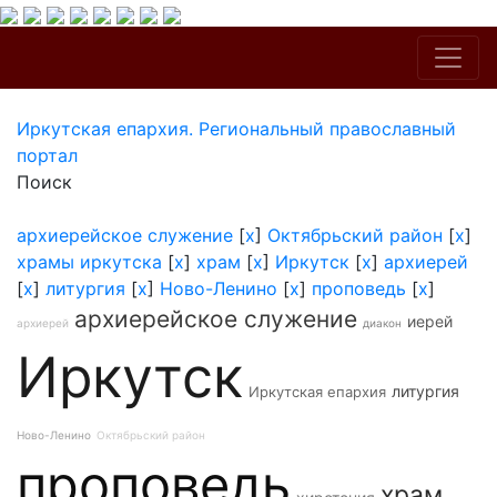
Иркутская епархия. Региональный православный
портал
Поиск
архиерейское служение
[
x
]
Октябрьский район
[
x
]
храмы иркутска
[
x
]
храм
[
x
]
Иркутск
[
x
]
архиерей
[
x
]
литургия
[
x
]
Ново-Ленино
[
x
]
проповедь
[
x
]
архиерейское служение
иерей
архиерей
диакон
Иркутск
литургия
Иркутская епархия
Ново-Ленино
Октябрьский район
проповедь
храм