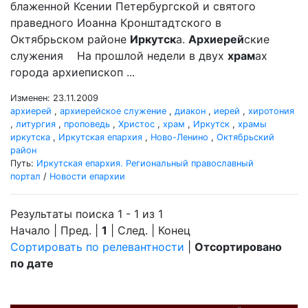
блаженной Ксении Петербургской и святого
праведного Иоанна Кронштадтского в
Октябрьском районе
Иркутск
а.
Архиерей
ские
служения На прошлой недели в двух
храм
ах
города архиепископ ...
Изменен: 23.11.2009
архиерей
,
архиерейское служение
,
диакон
,
иерей
,
хиротония
,
литургия
,
проповедь
,
Христос
,
храм
,
Иркутск
,
храмы
иркутска
,
Иркутская епархия
,
Ново-Ленино
,
Октябрьский
район
Путь:
Иркутская епархия. Региональный православный
портал
/
Новости епархии
Результаты поиска 1 - 1 из 1
Начало | Пред. |
1
| След. | Конец
Сортировать по релевантности
|
Отсортировано
по дате