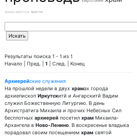
хиротония
храмы иркутска
Христос
Результаты поиска 1 - 1 из 1
Начало | Пред. |
1
| След. | Конец
Архиерей
ские служения
На прошлой недели в двух
храм
ах города
архиепископ
Иркутск
итй и Ангарскитй Вадим
служил Божественную Литургию. В день
Архистратига Михаила и прочих Небесных Сил
бесплотных
архиерей
посетил
храм
Михаила-
Архангела в
Ново-Ленино
. В воскресенье владыка
порадовал своим посещением
храм
святой