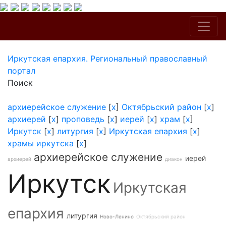
Иркутская епархия. Региональный православный
портал
Поиск
архиерейское служение
[
x
]
Октябрьский район
[
x
]
архиерей
[
x
]
проповедь
[
x
]
иерей
[
x
]
храм
[
x
]
Иркутск
[
x
]
литургия
[
x
]
Иркутская епархия
[
x
]
храмы иркутска
[
x
]
архиерейское служение
иерей
архиерей
диакон
Иркутск
Иркутская
епархия
литургия
Ново-Ленино
Октябрьский район