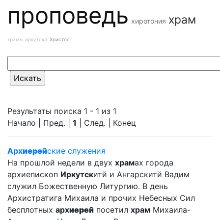
проповедь
храм
хиротония
храмы иркутска
Христос
Результаты поиска 1 - 1 из 1
Начало | Пред. |
1
| След. | Конец
Арх
иерей
ские служения
На прошлой недели в двух
храм
ах города
архиепископ
Иркутск
итй и Ангарскитй Вадим
служил Божественную Литургию. В день
Архистратига Михаила и прочих Небесных Сил
бесплотных
арх
иерей
посетил
храм
Михаила-