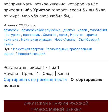
воспринимать всякое хуление, которое на нас
приходит, ибо
Христос
говорит: «если бы вы были
от мира, мир убо свое любил бы,...
Изменен: 23.11.2009
архиерей
,
архиерейское служение
,
диакон
,
иерей
,
хиротония
,
литургия
,
проповедь
,
Христос
,
храм
,
Иркутск
,
храмы
иркутска
,
Иркутская епархия
,
Ново-Ленино
,
Октябрьский
район
Путь:
Иркутская епархия. Региональный православный
портал
/
Новости епархии
Результаты поиска 1 - 1 из 1
Начало | Пред. |
1
| След. | Конец
Сортировать по релевантности
|
Отсортировано
по дате
ИРКУТСКАЯ ЕПАРХИЯ РУССКОЙ
ПРАВОСЛАВНОЙ ЦЕРКВИ