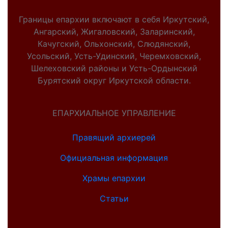
Границы епархии включают в себя Иркутский,
Ангарский, Жигаловский, Заларинский,
Качугский, Ольхонский, Слюдянский,
Усольский, Усть-Удинский, Черемховский,
Шелеховский районы и Усть-Ордынский
Бурятский округ Иркутской области.
ЕПАРХИАЛЬНОЕ УПРАВЛЕНИЕ
Правящий архиерей
Официальная информация
Храмы епархии
Статьи