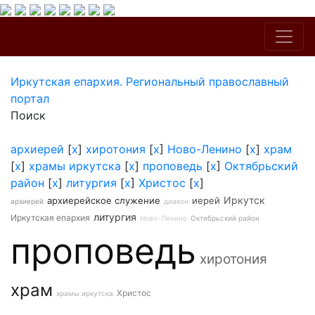
Иркутская епархия. Региональный православный
портал
Поиск
архиерей
[
x
]
хиротония
[
x
]
Ново-Ленино
[
x
]
храм
[
x
]
храмы иркутска
[
x
]
проповедь
[
x
]
Октябрьский
район
[
x
]
литургия
[
x
]
Христос
[
x
]
Иркутск
архиерейское служение
иерей
архиерей
диакон
литургия
Иркутская епархия
Ново-Ленино
Октябрьский район
проповедь
хиротония
храм
Христос
храмы иркутска