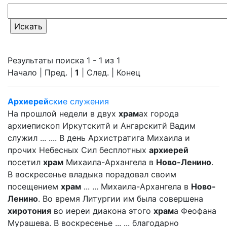
Результаты поиска 1 - 1 из 1
Начало | Пред. |
1
| След. | Конец
Архиерей
ские служения
На прошлой недели в двух
храм
ах города
архиепископ Иркутскитй и Ангарскитй Вадим
служил ... .... В день Архистратига Михаила и
прочих Небесных Сил бесплотных
архиерей
посетил
храм
Михаила-Архангела в
Ново-Ленино
.
В воскресенье владыка порадовал своим
посещением
храм
... ... Михаила-Архангела в
Ново-
Ленино
. Во время Литургии им была совершена
хиротония
во иереи диакона этого
храм
а Феофана
Мурашева. В воскресенье ... ... благодарно