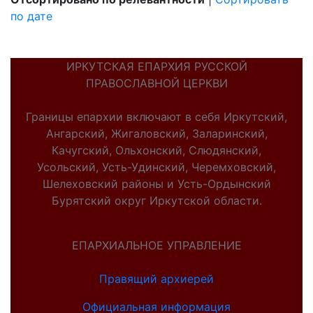
по дате
ИРКУТСКАЯ ЕПАРХИЯ РУССКОЙ
ПРАВОСЛАВНОЙ ЦЕРКВИ
Границы епархии включают в себя Иркутский,
Ангарский, Жигаловский, Заларинский,
Качугский, Ольхонский, Слюдянский,
Усольский, Усть-Удинский, Черемховский,
Шелеховский районы и Усть-Ордынский
Бурятский округ Иркутской области.
ЕПАРХИАЛЬНОЕ УПРАВЛЕНИЕ
Правящий архиерей
Официальная информация