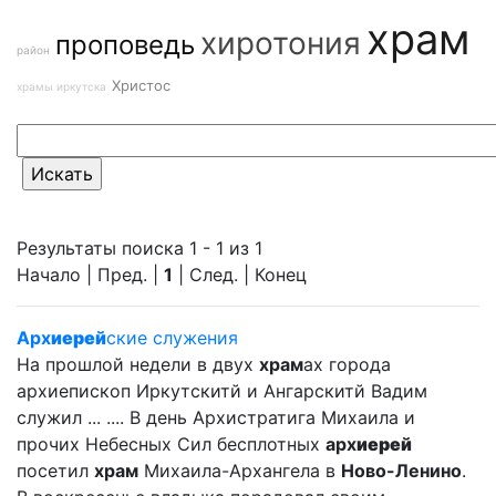
храм
хиротония
проповедь
район
Христос
храмы иркутска
Результаты поиска 1 - 1 из 1
Начало | Пред. |
1
| След. | Конец
Арх
иерей
ские служения
На прошлой недели в двух
храм
ах города
архиепископ Иркутскитй и Ангарскитй Вадим
служил ... .... В день Архистратига Михаила и
прочих Небесных Сил бесплотных
арх
иерей
посетил
храм
Михаила-Архангела в
Ново-Ленино
.