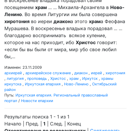
В воскресенье владыка порадовал своим
посещением
храм
... ... Михаила-Архангела в
Ново-
Ленино
. Во время Литургии им была совершена
хиротония
во иереи
диакон
а этого
храм
а Феофана
Мурашева. В воскресенье владыка порадовал ... ...
благодарно воспринимать всякое хуление,
которое на нас приходит, ибо
Христос
говорит:
«если бы вы были от мира, мир убо свое любил
бы,...
Изменен: 23.11.2009
архиерей
,
архиерейское служение
,
диакон
,
иерей
,
хиротония
,
литургия
,
проповедь
,
Христос
,
храм
,
Иркутск
,
храмы
иркутска
,
Иркутская епархия
,
Ново-Ленино
,
Октябрьский
район
Путь:
Иркутская епархия. Региональный православный
портал
/
Новости епархии
Результаты поиска 1 - 1 из 1
Начало | Пред. |
1
| След. | Конец
Отсортировано по релевантности
|
Сортировать