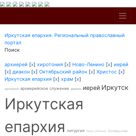
Иркутская епархия. Региональный православный
портал
Поиск
архиерей
[
x
]
хиротония
[
x
]
Ново-Ленино
[
x
]
иерей
[
x
]
диакон
[
x
]
Октябрьский район
[
x
]
Христос
[
x
]
Иркутская епархия
[
x
]
храм
[
x
]
Иркутск
иерей
архиерейское служение
архиерей
диакон
Иркутская
епархия
литургия
Ново-Ленино
Октябрьский