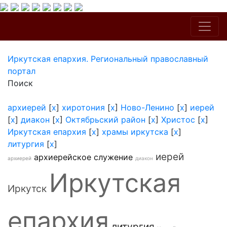
Иркутская епархия. Региональный православный
портал
Поиск
архиерей
[
x
]
хиротония
[
x
]
Ново-Ленино
[
x
]
иерей
[
x
]
диакон
[
x
]
Октябрьский район
[
x
]
Христос
[
x
]
Иркутская епархия
[
x
]
храмы иркутска
[
x
]
литургия
[
x
]
иерей
архиерейское служение
архиерей
диакон
Иркутская
Иркутск
епархия
литургия