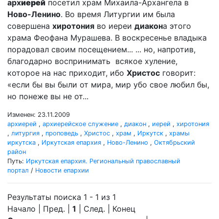
арх
иерей
посетил храм Михаила-Архангела в
Ново-Ленино
. Во время Литургии им была
совершена
хиротония
во иереи
диакон
а этого
храма Феофана Мурашева. В воскресенье владыка
порадовал своим посещением... ... но, напротив,
благодарно воспринимать всякое хуление,
которое на нас приходит, ибо
Христос
говорит:
«если бы вы были от мира, мир убо свое любил бы,
но понеже вы не от...
Изменен: 23.11.2009
архиерей
,
архиерейское служение
,
диакон
,
иерей
,
хиротония
,
литургия
,
проповедь
,
Христос
,
храм
,
Иркутск
,
храмы
иркутска
,
Иркутская епархия
,
Ново-Ленино
,
Октябрьский
район
Путь:
Иркутская епархия. Региональный православный
портал
/
Новости епархии
Результаты поиска 1 - 1 из 1
Начало | Пред. |
1
| След. | Конец