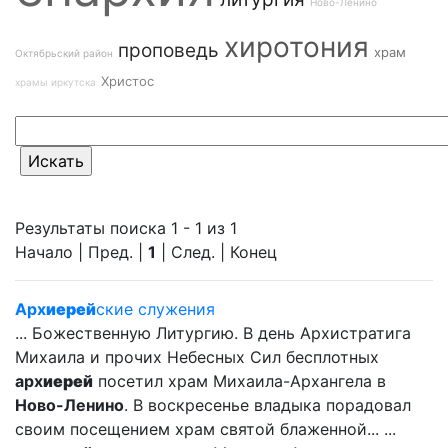
Ново-Ленино
хиротония
проповедь
храм
Октябрьский район
Христос
храмы иркутска
Результаты поиска 1 - 1 из 1
Начало | Пред. |
1
| След. | Конец
Арх
иерей
ские служения
... Божественную Литургию. В день Архистратига
Михаила и прочих Небесных Сил бесплотных
арх
иерей
посетил храм Михаила-Архангела в
Ново-Ленино
. В воскресенье владыка порадовал
своим посещением храм святой блаженной... ...