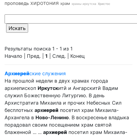
хиротония
проповедь
храм
храмы иркутска
Христос
Результаты поиска 1 - 1 из 1
Начало | Пред. |
1
| След. | Конец
Арх
иерей
ские служения
На прошлой недели в двух храмах города
архиепископ
Иркутск
итй и Ангарскитй Вадим
служил Божественную Литургию. В день
Архистратига Михаила и прочих Небесных Сил
бесплотных
арх
иерей
посетил храм Михаила-
Архангела в
Ново-Ленино
. В воскресенье владыка
порадовал своим посещением храм святой
блаженной ... ...
арх
иерей
посетил храм Михаила-