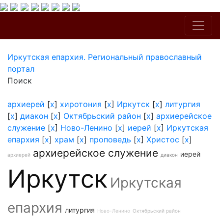
Иркутская епархия. Региональный православный
портал
Поиск
архиерей
[
x
]
хиротония
[
x
]
Иркутск
[
x
]
литургия
[
x
]
диакон
[
x
]
Октябрьский район
[
x
]
архиерейское
служение
[
x
]
Ново-Ленино
[
x
]
иерей
[
x
]
Иркутская
епархия
[
x
]
храм
[
x
]
проповедь
[
x
]
Христос
[
x
]
архиерейское служение
иерей
архиерей
диакон
Иркутск
Иркутская
епархия
литургия
Ново-Ленино
Октябрьский район