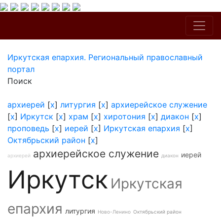
Иркутская епархия. Региональный православный
портал
Поиск
архиерей
[
x
]
литургия
[
x
]
архиерейское служение
[
x
]
Иркутск
[
x
]
храм
[
x
]
хиротония
[
x
]
диакон
[
x
]
проповедь
[
x
]
иерей
[
x
]
Иркутская епархия
[
x
]
Октябрьский район
[
x
]
архиерейское служение
иерей
архиерей
диакон
Иркутск
Иркутская
епархия
литургия
Ново-Ленино
Октябрьский район