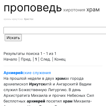
проповедь
храм
хиротония
храмы иркутска
Христос
Результаты поиска 1 - 1 из 1
Начало | Пред. |
1
| След. | Конец
Арх
иерей
ские служения
На прошлой недели в двух
храм
ах города
архиепископ
Иркутск
итй и Ангарскитй Вадим
служил Божественную Литургию. В день
Архистратига Михаила и прочих Небесных Сил
бесплотных
арх
иерей
посетил
храм
Михаила-