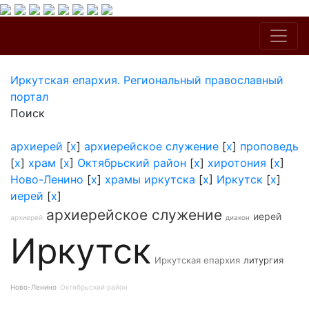
Иркутская епархия. Региональный православный
портал
Поиск
архиерей
[
x
]
архиерейское служение
[
x
]
проповедь
[
x
]
храм
[
x
]
Октябрьский район
[
x
]
хиротония
[
x
]
Ново-Ленино
[
x
]
храмы иркутска
[
x
]
Иркутск
[
x
]
иерей
[
x
]
архиерейское служение
иерей
архиерей
диакон
Иркутск
Иркутская епархия
литургия
Ново-Ленино
Октябрьский район