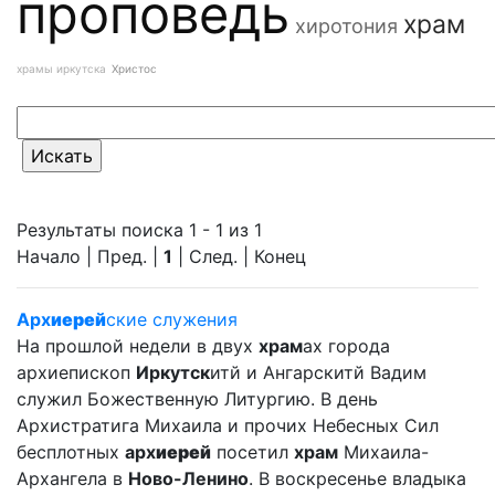
проповедь
храм
хиротония
храмы иркутска
Христос
Результаты поиска 1 - 1 из 1
Начало | Пред. |
1
| След. | Конец
Арх
иерей
ские служения
На прошлой недели в двух
храм
ах города
архиепископ
Иркутск
итй и Ангарскитй Вадим
служил Божественную Литургию. В день
Архистратига Михаила и прочих Небесных Сил
бесплотных
арх
иерей
посетил
храм
Михаила-
Архангела в
Ново-Ленино
. В воскресенье владыка