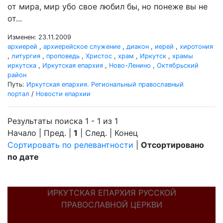
от мира, мир убо свое любил бы, но понеже вы не
от...
Изменен: 23.11.2009
архиерей
,
архиерейское служение
,
диакон
,
иерей
,
хиротония
,
литургия
,
проповедь
,
Христос
,
храм
,
Иркутск
,
храмы
иркутска
,
Иркутская епархия
,
Ново-Ленино
,
Октябрьский
район
Путь:
Иркутская епархия. Региональный православный
портал
/
Новости епархии
Результаты поиска 1 - 1 из 1
Начало | Пред. |
1
| След. | Конец
Сортировать по релевантности
|
Отсортировано
по дате
ИРКУТСКАЯ ЕПАРХИЯ РУССКОЙ
ПРАВОСЛАВНОЙ ЦЕРКВИ