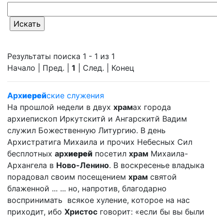
Результаты поиска 1 - 1 из 1
Начало | Пред. |
1
| След. | Конец
Арх
иерей
ские служения
На прошлой недели в двух
храм
ах города
архиепископ Иркутскитй и Ангарскитй Вадим
служил Божественную Литургию. В день
Архистратига Михаила и прочих Небесных Сил
бесплотных
арх
иерей
посетил
храм
Михаила-
Архангела в
Ново-Ленино
. В воскресенье владыка
порадовал своим посещением
храм
святой
блаженной ... ... но, напротив, благодарно
воспринимать всякое хуление, которое на нас
приходит, ибо
Христос
говорит: «если бы вы были