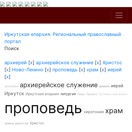
Иркутская епархия. Региональный православный
портал
Поиск
архиерей
[
x
]
архиерейское служение
[
x
]
Христос
[
x
]
Ново-Ленино
[
x
]
проповедь
[
x
]
храм
[
x
]
иерей
[
x
]
архиерейское служение
иерей
архиерей
диакон
Иркутск
Иркутская епархия
литургия
Ново-Ленино
Октябрьский район
проповедь
храм
хиротония
Христос
храмы иркутска