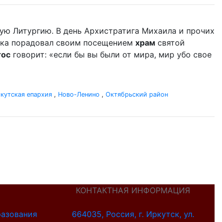
ую Литургию. В день Архистратига Михаила и прочих
дыка порадовал своим посещением
храм
святой
тос
говорит: «если бы вы были от мира, мир убо свое
кутская епархия
,
Ново-Ленино
,
Октябрьский район
КОНТАКТНАЯ ИНФОРМАЦИЯ
разования
664035, Россия, г. Иркутск, ул.