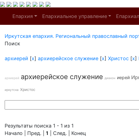
Епархия
Епархиальное управление
Епархиа
Иркутская епархия. Региональный православный пор
Поиск
архиерей
[
x
]
архиерейское служение
[
x
]
Христос
[
x
]
архиерейское служение
Ир
иерей
архиерей
диакон
Христос
иркутска
Результаты поиска 1 - 1 из 1
Начало | Пред. |
1
| След. | Конец