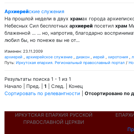
Арх
иерей
ские служения
На прошлой недели в двух
храм
ах города архиеписк
Небесных Сил бесплотных
арх
иерей
посетил
храм
Ми
блаженной ... ... но, напротив, благодарно восприни
любил бы, но понеже вы не от...
Изменен: 23.11.2009
архиерей
,
архиерейское служение
,
диакон
,
иерей
,
хиротония
,
л
Путь:
Иркутская епархия. Региональный православный портал
/
Но
Результаты поиска 1 - 1 из 1
Начало | Пред. |
1
| След. | Конец
Сортировать по релевантности
|
Отсортировано по 
ИРКУТСКАЯ ЕПАРХИЯ РУССКОЙ
ЕПАРХ
ПРАВОСЛАВНОЙ ЦЕРКВИ
Пр