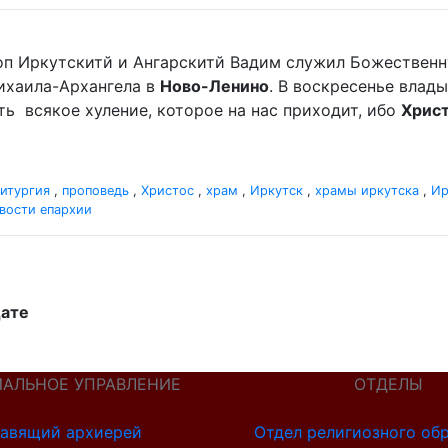
оп Иркутскитй и Ангарскитй Вадим служил Божественн
хаила-Архангела в
Ново-Ленино
. В воскресенье вла
мать всякое хуление, которое на нас приходит, ибо
Хрис
итургия
,
проповедь
,
Христос
,
храм
,
Иркутск
,
храмы иркутска
,
Ир
вости епархии
дате
ИАЛЬНОЕ УПРАВЛЕНИЕ
ОТДЕЛЫ
авящий архиерей
Отдел религиозного об