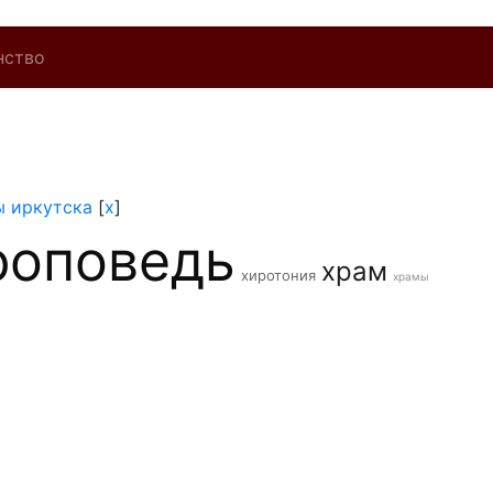
нство
 иркутска
[
x
]
роповедь
храм
хиротония
храмы