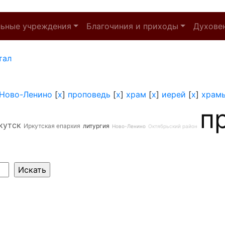
льные учреждения
Благочиния и приходы
Духове
тал
Ново-Ленино
[
x
]
проповедь
[
x
]
храм
[
x
]
иерей
[
x
]
храмы
п
кутск
Иркутская епархия
литургия
Ново-Ленино
Октябрьский район