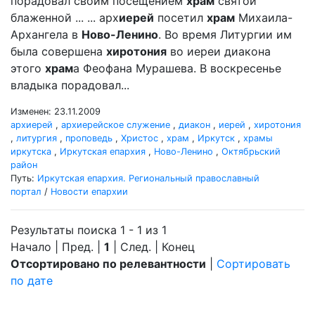
порадовал своим посещением
храм
святой
блаженной ... ... арх
иерей
посетил
храм
Михаила-
Архангела в
Ново-Ленино
. Во время Литургии им
была совершена
хиротония
во иереи диакона
этого
храм
а Феофана Мурашева. В воскресенье
владыка порадовал...
Изменен: 23.11.2009
архиерей
,
архиерейское служение
,
диакон
,
иерей
,
хиротония
,
литургия
,
проповедь
,
Христос
,
храм
,
Иркутск
,
храмы
иркутска
,
Иркутская епархия
,
Ново-Ленино
,
Октябрьский
район
Путь:
Иркутская епархия. Региональный православный
портал
/
Новости епархии
Результаты поиска 1 - 1 из 1
Начало | Пред. |
1
| След. | Конец
Отсортировано по релевантности
|
Сортировать
по дате