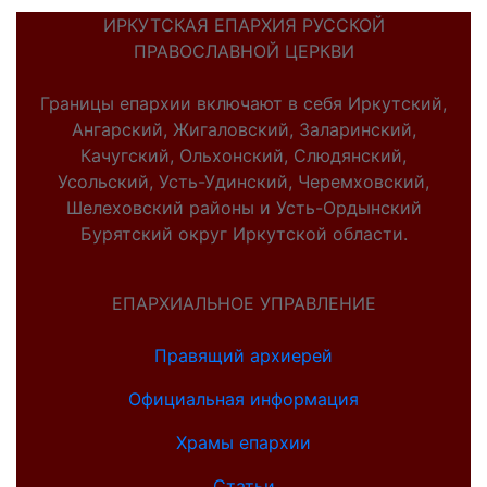
ИРКУТСКАЯ ЕПАРХИЯ РУССКОЙ
ПРАВОСЛАВНОЙ ЦЕРКВИ
Границы епархии включают в себя Иркутский,
Ангарский, Жигаловский, Заларинский,
Качугский, Ольхонский, Слюдянский,
Усольский, Усть-Удинский, Черемховский,
Шелеховский районы и Усть-Ордынский
Бурятский округ Иркутской области.
ЕПАРХИАЛЬНОЕ УПРАВЛЕНИЕ
Правящий архиерей
Официальная информация
Храмы епархии
Статьи