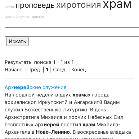
храм
хиротония
проповедь
район
храмы иркутска
Христос
Результаты поиска 1 - 1 из 1
Начало | Пред. |
1
| След. | Конец
Арх
иерей
ские служения
На прошлой недели в двух
храм
ах города
архиепископ Иркутскитй и Ангарскитй Вадим
служил Божественную Литургию. В день
Архистратига Михаила и прочих Небесных Сил
бесплотных арх
иерей
посетил
храм
Михаила-
Архангела в
Ново-Ленино
. В воскресенье владыка