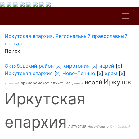
Иркутская епархия. Региональный православный
портал
Поиск
Октябрьский район
[
x
]
хиротония
[
x
]
иерей
[
x
]
Иркутская епархия
[
x
]
Ново-Ленино
[
x
]
храм
[
x
]
Иркутск
иерей
архиерейское служение
архиерей
диакон
Иркутская
епархия
литургия
Ново-Ленино
Октябрьский