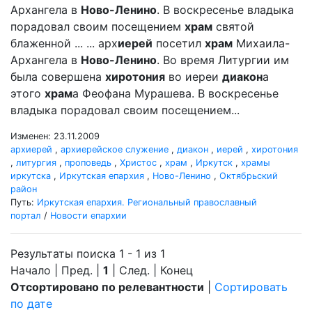
Архангела в
Ново-Ленино
. В воскресенье владыка
порадовал своим посещением
храм
святой
блаженной ... ... арх
иерей
посетил
храм
Михаила-
Архангела в
Ново-Ленино
. Во время Литургии им
была совершена
хиротония
во иереи
диакон
а
этого
храм
а Феофана Мурашева. В воскресенье
владыка порадовал своим посещением...
Изменен: 23.11.2009
архиерей
,
архиерейское служение
,
диакон
,
иерей
,
хиротония
,
литургия
,
проповедь
,
Христос
,
храм
,
Иркутск
,
храмы
иркутска
,
Иркутская епархия
,
Ново-Ленино
,
Октябрьский
район
Путь:
Иркутская епархия. Региональный православный
портал
/
Новости епархии
Результаты поиска 1 - 1 из 1
Начало | Пред. |
1
| След. | Конец
Отсортировано по релевантности
|
Сортировать
по дате