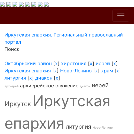
Иркутская епархия. Региональный православный
портал
Поиск
Октябрьский район
[
x
]
хиротония
[
x
]
иерей
[
x
]
Иркутская епархия
[
x
]
Ново-Ленино
[
x
]
храм
[
x
]
литургия
[
x
]
диакон
[
x
]
иерей
архиерейское служение
архиерей
диакон
Иркутская
Иркутск
епархия
литургия
Ново-Ленино