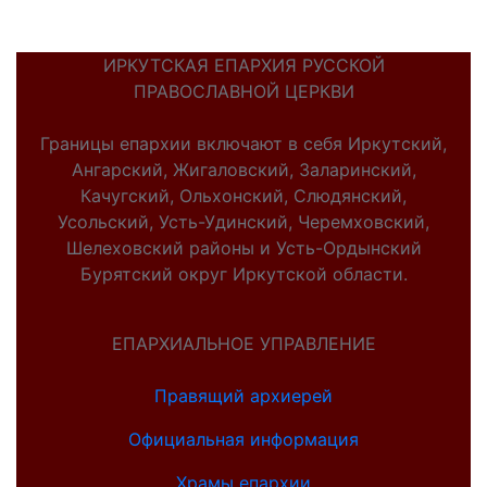
ИРКУТСКАЯ ЕПАРХИЯ РУССКОЙ
ПРАВОСЛАВНОЙ ЦЕРКВИ
Границы епархии включают в себя Иркутский,
Ангарский, Жигаловский, Заларинский,
Качугский, Ольхонский, Слюдянский,
Усольский, Усть-Удинский, Черемховский,
Шелеховский районы и Усть-Ордынский
Бурятский округ Иркутской области.
ЕПАРХИАЛЬНОЕ УПРАВЛЕНИЕ
Правящий архиерей
Официальная информация
Храмы епархии