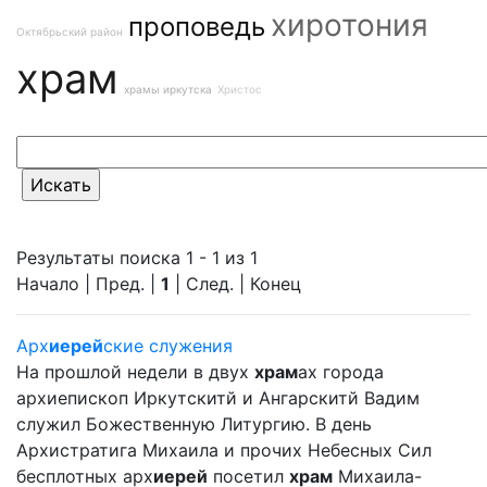
хиротония
проповедь
Октябрьский район
храм
храмы иркутска
Христос
Результаты поиска 1 - 1 из 1
Начало | Пред. |
1
| След. | Конец
Арх
иерей
ские служения
На прошлой недели в двух
храм
ах города
архиепископ Иркутскитй и Ангарскитй Вадим
служил Божественную Литургию. В день
Архистратига Михаила и прочих Небесных Сил
бесплотных арх
иерей
посетил
храм
Михаила-