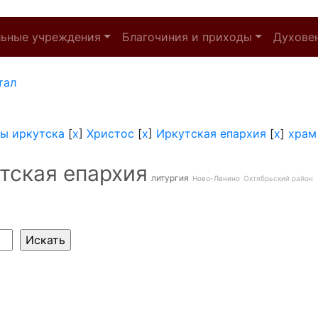
льные учреждения
Благочиния и приходы
Духове
тал
ы иркутска
[
x
]
Христос
[
x
]
Иркутская епархия
[
x
]
храм
тская епархия
литургия
Ново-Ленино
Октябрьский район