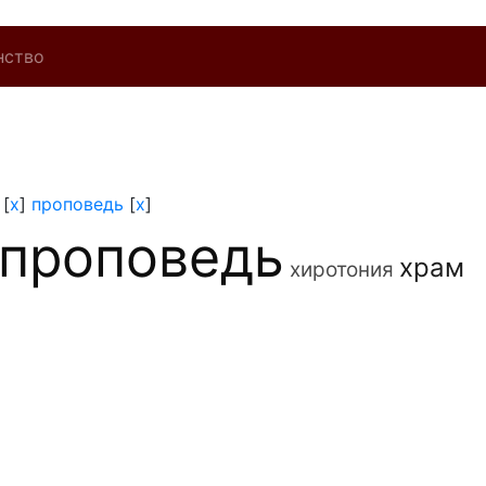
нство
[
x
]
проповедь
[
x
]
проповедь
храм
хиротония