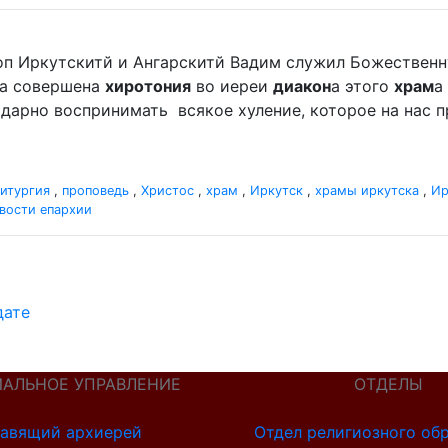
оп Иркутскитй и Ангарскитй Вадим служил Божественную
ла совершена
хиротония
во иереи
диакон
а этого
храм
а
агодарно воспринимать всякое хуление, которое на нас 
итургия
,
проповедь
,
Христос
,
храм
,
Иркутск
,
храмы иркутска
,
Ир
вости епархии
дате
ИАЛЬНОЕ УПРАВЛЕНИЕ
ОТДЕЛЫ
авящий архиерей
Отдел религиозного об