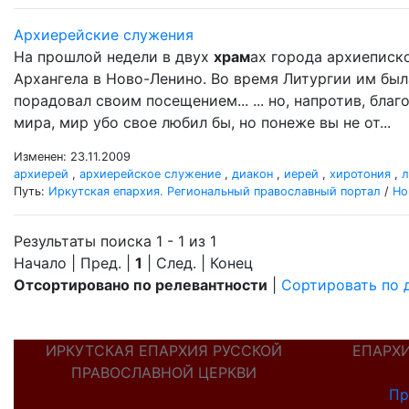
Архиерейские служения
На прошлой недели в двух
храм
ах города архиеписк
Архангела в Ново-Ленино. Во время Литургии им бы
порадовал своим посещением... ... но, напротив, бл
мира, мир убо свое любил бы, но понеже вы не от...
Изменен: 23.11.2009
архиерей
,
архиерейское служение
,
диакон
,
иерей
,
хиротония
,
л
Путь:
Иркутская епархия. Региональный православный портал
/
Но
Результаты поиска 1 - 1 из 1
Начало | Пред. |
1
| След. | Конец
Отсортировано по релевантности
|
Сортировать по 
ИРКУТСКАЯ ЕПАРХИЯ РУССКОЙ
ЕПАРХ
ПРАВОСЛАВНОЙ ЦЕРКВИ
Пр