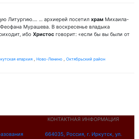
 Литургию.... ... архиерей посетил
храм
Михаила-
 Феофана Мурашева. В воскресенье владыка
приходит, ибо
Христос
говорит: «если бы вы были от
кутская епархия
,
Ново-Ленино
,
Октябрьский район
КОНТАКТНАЯ ИНФОРМАЦИЯ
разования
664035, Россия, г. Иркутск, ул.