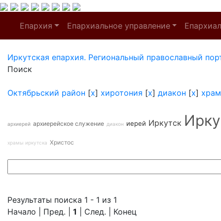
Епархия
Епархиальное управление
Епархиа
Иркутская епархия. Региональный православный пор
Поиск
Октябрьский район
[
x
]
хиротония
[
x
]
диакон
[
x
]
храм
Ирку
Иркутск
иерей
архиерейское служение
архиерей
диакон
Христос
храмы иркутска
Результаты поиска 1 - 1 из 1
Начало | Пред. |
1
| След. | Конец