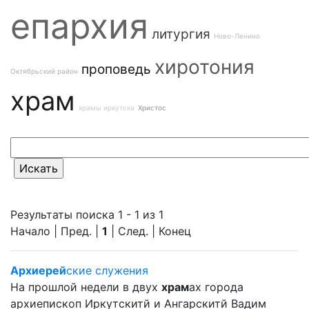
епархия
литургия
Ново-Ленино
хиротония
проповедь
Октябрьский район
храм
храмы иркутска
Христос
Результаты поиска 1 - 1 из 1
Начало | Пред. |
1
| След. | Конец
Архиерей
ские служения
На прошлой недели в двух
храм
ах города
архиепископ Иркутскитй и Ангарскитй Вадим