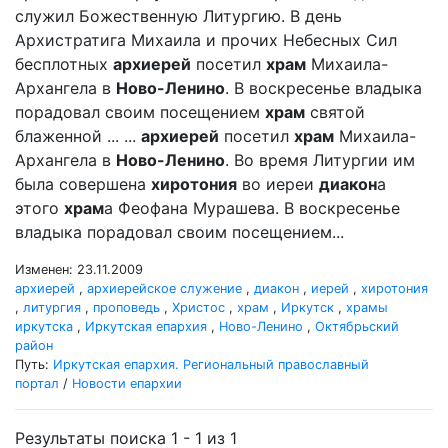
служил Божественную Литургию. В день
Архистратига Михаила и прочих Небесных Сил
бесплотных
архиерей
посетил
храм
Михаила-
Архангела в
Ново-Ленино
. В воскресенье владыка
порадовал своим посещением
храм
святой
блаженной ... ...
архиерей
посетил
храм
Михаила-
Архангела в
Ново-Ленино
. Во время Литургии им
была совершена
хиротония
во иереи
диакон
а
этого
храм
а Феофана Мурашева. В воскресенье
владыка порадовал своим посещением...
Изменен: 23.11.2009
архиерей
,
архиерейское служение
,
диакон
,
иерей
,
хиротония
,
литургия
,
проповедь
,
Христос
,
храм
,
Иркутск
,
храмы
иркутска
,
Иркутская епархия
,
Ново-Ленино
,
Октябрьский
район
Путь:
Иркутская епархия. Региональный православный
портал
/
Новости епархии
Результаты поиска 1 - 1 из 1