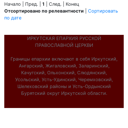
Начало | Пред. |
1
| След. | Конец
Отсортировано по релевантности
|
Сортировать
по дате
ИРКУТСКАЯ ЕПАРХИЯ РУССКОЙ
ПРАВОСЛАВНОЙ ЦЕРКВИ
Границы епархии включают в себя Иркутский,
Ангарский, Жигаловский, Заларинский,
Качугский, Ольхонский, Слюдянский,
Усольский, Усть-Удинский, Черемховский,
Шелеховский районы и Усть-Ордынский
Бурятский округ Иркутской области.