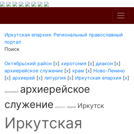
Иркутская епархия. Региональный православный
портал
Поиск
Октябрьский район
[
x
]
хиротония
[
x
]
диакон
[
x
]
архиерейское служение
[
x
]
храм
[
x
]
Ново-Ленино
[
x
]
архиерей
[
x
]
литургия
[
x
]
Иркутская епархия
[
x
]
архиерейское
архиерей
служение
Иркутск
диакон
иерей
Иркутская