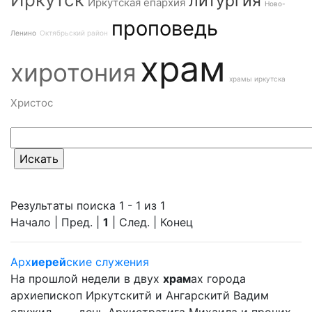
литургия
Иркутская епархия
Ново-
проповедь
Ленино
Октябрьский район
храм
хиротония
храмы иркутска
Христос
Результаты поиска 1 - 1 из 1
Начало | Пред. |
1
| След. | Конец
Арх
иерей
ские служения
На прошлой недели в двух
храм
ах города
архиепископ Иркутскитй и Ангарскитй Вадим