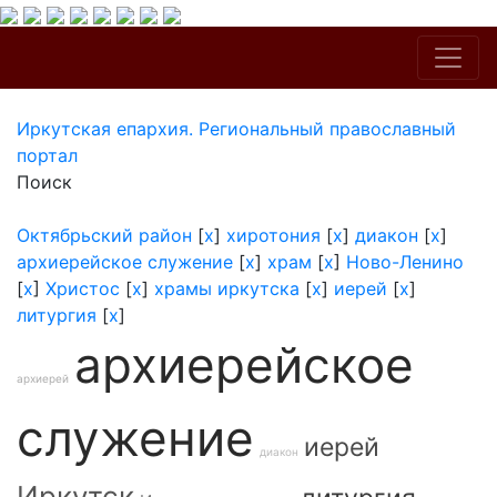
Иркутская епархия. Региональный православный
портал
Поиск
Октябрьский район
[
x
]
хиротония
[
x
]
диакон
[
x
]
архиерейское служение
[
x
]
храм
[
x
]
Ново-Ленино
[
x
]
Христос
[
x
]
храмы иркутска
[
x
]
иерей
[
x
]
литургия
[
x
]
архиерейское
архиерей
служение
иерей
диакон
Иркутск