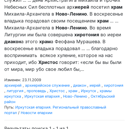
служил ... ... день Архистратига Михаила и прочих
Небесных Сил бесплотных арх
иерей
посетил
храм
Михаила-Архангела в
Ново-Ленино
. В воскресенье
владыка порадовал своим посещением
храм
... ...
Михаила-Архангела в
Ново-Ленино
. Во время
Литургии им была совершена
хиротония
во иереи
диакон
а этого
храм
а Феофана Мурашева. В
воскресенье владыка порадовал ... ... благодарно
воспринимать всякое хуление, которое на нас
приходит, ибо
Христос
говорит: «если бы вы были
от мира, мир убо свое любил бы,...
Изменен: 23.11.2009
архиерей
,
архиерейское служение
,
диакон
,
иерей
,
хиротония
,
литургия
,
проповедь
,
Христос
,
храм
,
Иркутск
,
храмы
иркутска
,
Иркутская епархия
,
Ново-Ленино
,
Октябрьский
район
Путь:
Иркутская епархия. Региональный православный
портал
/
Новости епархии
Результаты поиска 1 - 1 из 1