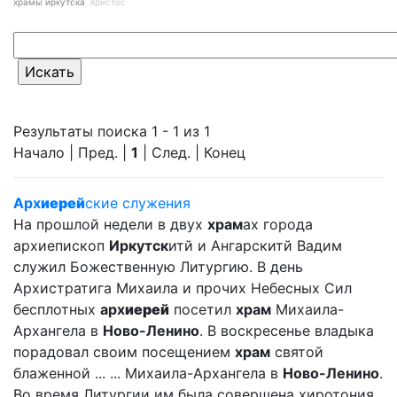
храмы иркутска
Христос
Результаты поиска 1 - 1 из 1
Начало | Пред. |
1
| След. | Конец
Арх
иерей
ские служения
На прошлой недели в двух
храм
ах города
архиепископ
Иркутск
итй и Ангарскитй Вадим
служил Божественную Литургию. В день
Архистратига Михаила и прочих Небесных Сил
бесплотных
арх
иерей
посетил
храм
Михаила-
Архангела в
Ново-Ленино
. В воскресенье владыка
порадовал своим посещением
храм
святой
блаженной ... ... Михаила-Архангела в
Ново-Ленино
.
Во время Литургии им была совершена хиротония