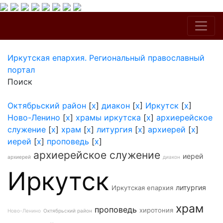
Иркутская епархия. Региональный православный
портал
Поиск
Октябрьский район
[
x
]
диакон
[
x
]
Иркутск
[
x
]
Ново-Ленино
[
x
]
храмы иркутска
[
x
]
архиерейское
служение
[
x
]
храм
[
x
]
литургия
[
x
]
архиерей
[
x
]
иерей
[
x
]
проповедь
[
x
]
архиерейское служение
иерей
архиерей
диакон
Иркутск
литургия
Иркутская епархия
храм
проповедь
хиротония
Ново-Ленино
Октябрьский район