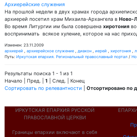
Архиерейские служения
На прошлой недели в двух храмах города архиеписк
архиерей посетил храм Михаила-Архангела в
Ново-
Во время Литургии им была совершена
хиротония
во
воспринимать всякое хуление, которое на нас прихо
Изменен: 23.11.2009
архиерей
,
архиерейское служение
,
диакон
,
иерей
,
хиротония
,
л
Путь:
Иркутская епархия. Региональный православный портал
/
Но
Результаты поиска 1 - 1 из 1
Начало | Пред. |
1
| След. | Конец
Сортировать по релевантности
|
Отсортировано по 
ИРКУТСКАЯ ЕПАРХИЯ РУССКОЙ
ЕПАРХ
ПРАВОСЛАВНОЙ ЦЕРКВИ
Пр
Границы епархии включают в себя