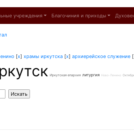
льные учреждения
Благочиния и приходы
Духове
тал
енино
[
x
]
храмы иркутска
[
x
]
архиерейское служение
[
ркутск
литургия
Иркутская епархия
Ново-Ленино
Октябр