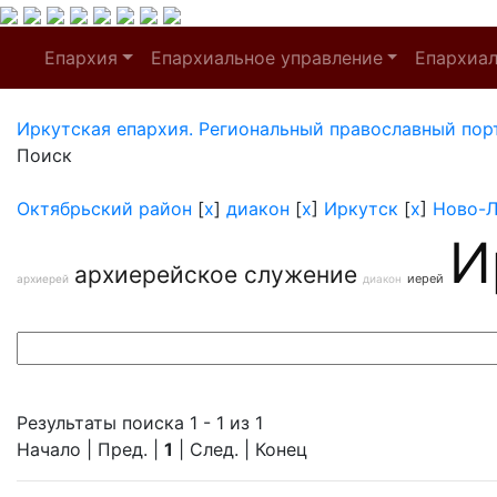
Епархия
Епархиальное управление
Епархиа
Иркутская епархия. Региональный православный пор
Поиск
Октябрьский район
[
x
]
диакон
[
x
]
Иркутск
[
x
]
Ново-Л
И
архиерейское служение
иерей
архиерей
диакон
Результаты поиска 1 - 1 из 1
Начало | Пред. |
1
| След. | Конец