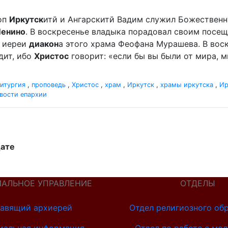
оп
Иркутск
итй и Ангарскитй Вадим служил Божественную
Ленино
. В воскресенье владыка порадовал своим посеще
 иереи
диакон
а этого храма Феофана Мурашева. В воскр
дит, ибо
Христос
говорит: «если бы вы были от мира, ми
итургия
,
проповедь
,
Христос
,
храм
,
Иркутск
,
храмы иркутска
,
Ир
вости епархии
дате
ИАЛЬНОЕ УПРАВЛЕНИЕ
ОТДЕЛЫ
авящий архиерей
Отдел религиозного об