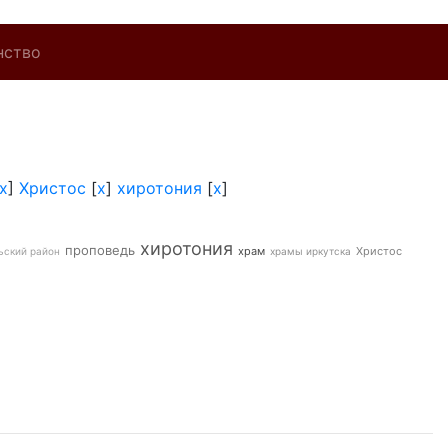
нство
x
]
Христос
[
x
]
хиротония
[
x
]
хиротония
проповедь
храм
Христос
ьский район
храмы иркутска