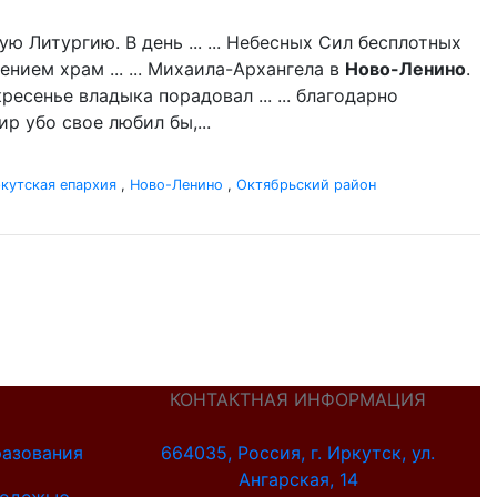
 Литургию. В день ... ... Небесных Сил бесплотных
нием храм ... ... Михаила-Архангела в
Ново-Ленино
.
есенье владыка порадовал ... ... благодарно
р убо свое любил бы,...
кутская епархия
,
Ново-Ленино
,
Октябрьский район
КОНТАКТНАЯ ИНФОРМАЦИЯ
разования
664035, Россия, г. Иркутск, ул.
Ангарская, 14