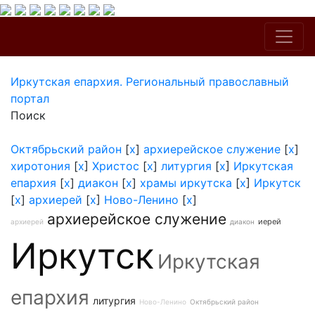
Иркутская епархия. Региональный православный
портал
Поиск
Октябрьский район
[
x
]
архиерейское служение
[
x
]
хиротония
[
x
]
Христос
[
x
]
литургия
[
x
]
Иркутская
епархия
[
x
]
диакон
[
x
]
храмы иркутска
[
x
]
Иркутск
[
x
]
архиерей
[
x
]
Ново-Ленино
[
x
]
архиерейское служение
иерей
архиерей
диакон
Иркутск
Иркутская
епархия
литургия
Ново-Ленино
Октябрьский район