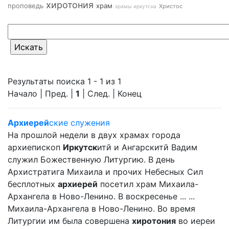
хиротония
проповедь
храм
Христос
храмы иркутска
Результаты поиска 1 - 1 из 1
Начало | Пред. |
1
| След. | Конец
Архиерей
ские служения
На прошлой недели в двух храмах города
архиепископ
Иркутск
итй и Ангарскитй Вадим
служил Божественную Литургию. В день
Архистратига Михаила и прочих Небесных Сил
бесплотных
архиерей
посетил храм Михаила-
Архангела в Ново-Ленино. В воскресенье ... ...
Михаила-Архангела в Ново-Ленино. Во время
Литургии им была совершена
хиротония
во иереи